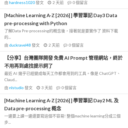
由
hardness1020
發文
2 天前
0
個留言
[Machine Learning A-Z [2026] ] 學習筆記 Day3 Data
pre-processing with Python
了解Data Pre-processing的概念後，接著就是要實作了 資料下載
的...
由
duckravel48
發文
2 天前
0
個留言
【分享】台灣團隊開發 免費 AI Prompt 管理網站，終於
不用再到處找提示詞了
最近 AI 幾乎已經變成每天工作都會用到的工具。像是 ChatGPT、
Claud...
由
nlstudio
發文
3 天前
0
個留言
[Machine Learning A-Z [2026] ] 學習筆記 Day2 ML 及
Data pre-processing 概念
一邊要上課一邊還要寫這個不容易! 整個machine learning分成三個
步...