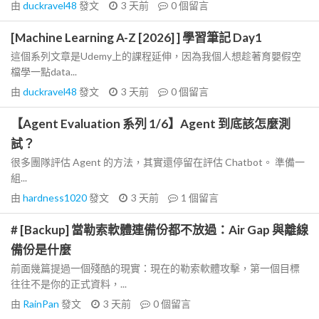
由
duckravel48
發文
3 天前
0
個留言
[Machine Learning A-Z [2026] ] 學習筆記 Day1
這個系列文章是Udemy上的課程延伸，因為我個人想趁著育嬰假空
檔學一點data...
由
duckravel48
發文
3 天前
0
個留言
【Agent Evaluation 系列 1/6】Agent 到底該怎麼測
試？
很多團隊評估 Agent 的方法，其實還停留在評估 Chatbot。 準備一
組...
由
hardness1020
發文
3 天前
1
個留言
# [Backup] 當勒索軟體連備份都不放過：Air Gap 與離線
備份是什麼
前面幾篇提過一個殘酷的現實：現在的勒索軟體攻擊，第一個目標
往往不是你的正式資料，...
由
RainPan
發文
3 天前
0
個留言