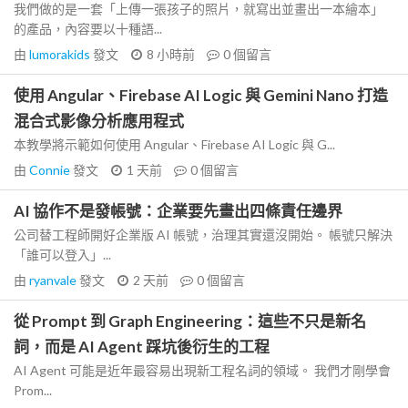
我們做的是一套「上傳一張孩子的照片，就寫出並畫出一本繪本」
的產品，內容要以十種語...
由
lumorakids
發文
8 小時前
0
個留言
使用 Angular、Firebase AI Logic 與 Gemini Nano 打造
混合式影像分析應用程式
本教學將示範如何使用 Angular、Firebase AI Logic 與 G...
由
Connie
發文
1 天前
0
個留言
AI 協作不是發帳號：企業要先畫出四條責任邊界
公司替工程師開好企業版 AI 帳號，治理其實還沒開始。 帳號只解決
「誰可以登入」...
由
ryanvale
發文
2 天前
0
個留言
從 Prompt 到 Graph Engineering：這些不只是新名
詞，而是 AI Agent 踩坑後衍生的工程
AI Agent 可能是近年最容易出現新工程名詞的領域。 我們才剛學會
Prom...