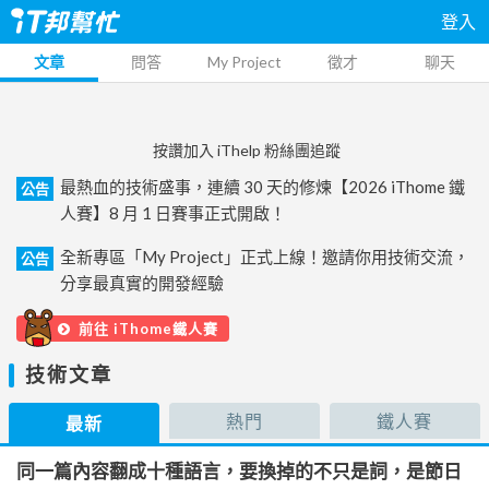
登入
文章
問答
My Project
徵才
聊天
按讚加入 iThelp 粉絲團追蹤
最熱血的技術盛事，連續 30 天的修煉【2026 iThome 鐵
公告
人賽】8 月 1 日賽事正式開啟！
全新專區「My Project」正式上線！邀請你用技術交流，
公告
分享最真實的開發經驗
前往 iThome鐵人賽
技術文章
熱門
鐵人賽
最新
同一篇內容翻成十種語言，要換掉的不只是詞，是節日