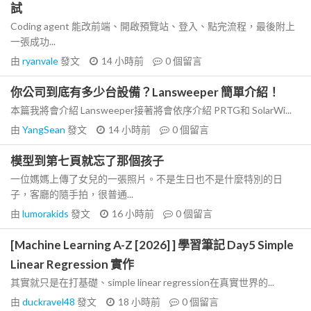
試
Coding agent 能改前端、開啟預覽站、登入、點完流程，最後附上
一張成功...
由
ryanvale
發文
14 小時前
0
個留言
你公司到底有多少台設備？Lansweeper 簡單介紹！
本篇我將會介紹 Lansweeper接著將會依序介紹 PRTG和 SolarWi...
由
YangSean
發文
14 小時前
0
個留言
模型到第七頁就忘了那個孩子
一位媽媽上傳了女兒的一張照片。不是生日也不是什麼特別的日
子，客廳的隨手拍，很普通...
由
lumorakids
發文
16 小時前
0
個留言
[Machine Learning A-Z [2026] ] 學習筆記 Day5 Simple
Linear Regression 實作
其實就只是在打基礎、simple linear regression在真實世界的...
由
duckravel48
發文
18 小時前
0
個留言