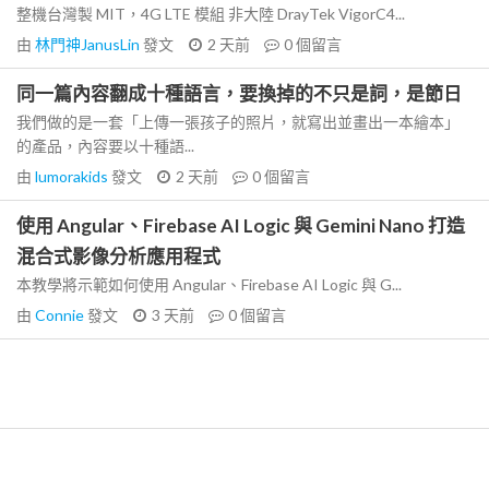
整機台灣製 MIT，4G LTE 模組 非大陸 DrayTek VigorC4...
由
林門神JanusLin
發文
2 天前
0
個留言
同一篇內容翻成十種語言，要換掉的不只是詞，是節日
我們做的是一套「上傳一張孩子的照片，就寫出並畫出一本繪本」
的產品，內容要以十種語...
由
lumorakids
發文
2 天前
0
個留言
使用 Angular、Firebase AI Logic 與 Gemini Nano 打造
混合式影像分析應用程式
本教學將示範如何使用 Angular、Firebase AI Logic 與 G...
由
Connie
發文
3 天前
0
個留言