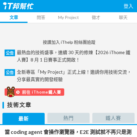
登入
文章
問答
My Project
徵才
聊天
按讚加入 iThelp 粉絲團追蹤
最熱血的技術盛事，連續 30 天的修煉【2026 iThome 鐵
公告
人賽】8 月 1 日賽事正式開啟！
全新專區「My Project」正式上線！邀請你用技術交流，
公告
分享最真實的開發經驗
前往 iThome鐵人賽
技術文章
熱門
鐵人賽
最新
當 coding agent 會操作瀏覽器，E2E 測試就不再只是測