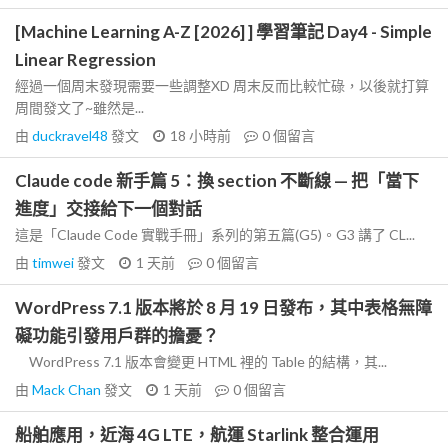
[Machine Learning A-Z [2026] ] 學習筆記 Day4 - Simple
Linear Regression
經過一個周末發現需要一些調整XD 周末反而比較忙碌，以後就打算
周間發文了~雖然是...
由
duckravel48
發文
18 小時前
0
個留言
Claude code 新手篇 5：換 section 不斷線 — 把「當下
進度」交接給下一個對話
這是「Claude Code 實戰手冊」系列的第五篇(G5)。G3 講了 CL...
由
timwei
發文
1 天前
0
個留言
WordPress 7.1 版本將於 8 月 19 日發布，其中表格無障
礙功能引發用戶群的擔憂？
WordPress 7.1 版本會變更 HTML 裡的 Table 的結構，其...
由
Mack Chan
發文
1 天前
0
個留言
船舶應用，近海 4G LTE，航運 Starlink 整合運用