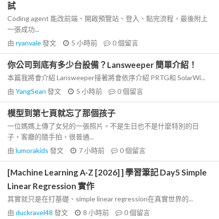
試
Coding agent 能改前端、開啟預覽站、登入、點完流程，最後附上
一張成功...
由
ryanvale
發文
5 小時前
0
個留言
你公司到底有多少台設備？Lansweeper 簡單介紹！
本篇我將會介紹 Lansweeper接著將會依序介紹 PRTG和 SolarWi...
由
YangSean
發文
5 小時前
0
個留言
模型到第七頁就忘了那個孩子
一位媽媽上傳了女兒的一張照片。不是生日也不是什麼特別的日
子，客廳的隨手拍，很普通...
由
lumorakids
發文
7 小時前
0
個留言
[Machine Learning A-Z [2026] ] 學習筆記 Day5 Simple
Linear Regression 實作
其實就只是在打基礎、simple linear regression在真實世界的...
由
duckravel48
發文
8 小時前
0
個留言