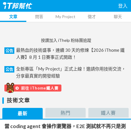
登入
文章
問答
My Project
徵才
聊天
按讚加入 iThelp 粉絲團追蹤
最熱血的技術盛事，連續 30 天的修煉【2026 iThome 鐵
公告
人賽】8 月 1 日賽事正式開啟！
全新專區「My Project」正式上線！邀請你用技術交流，
公告
分享最真實的開發經驗
前往 iThome鐵人賽
技術文章
熱門
鐵人賽
最新
當 coding agent 會操作瀏覽器，E2E 測試就不再只是測