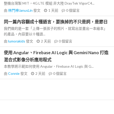
整機台灣製 MIT，4G LTE 模組 非大陸 DrayTek VigorC4...
由
林門神JanusLin
發文
1 天前
0
個留言
同一篇內容翻成十種語言，要換掉的不只是詞，是節日
我們做的是一套「上傳一張孩子的照片，就寫出並畫出一本繪本」
的產品，內容要以十種語...
由
lumorakids
發文
2 天前
0
個留言
使用 Angular、Firebase AI Logic 與 Gemini Nano 打造
混合式影像分析應用程式
本教學將示範如何使用 Angular、Firebase AI Logic 與 G...
由
Connie
發文
2 天前
0
個留言