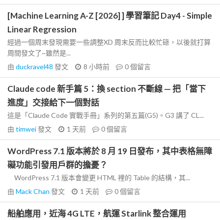
[Machine Learning A-Z [2026] ] 學習筆記 Day4 - Simple
Linear Regression
經過一個周末發現需要一些調整XD 周末反而比較忙碌，以後就打算
周間發文了~雖然是...
由
duckravel48
發文
8 小時前
0
個留言
Claude code 新手篇 5：換 section 不斷線 — 把「當下
進度」交接給下一個對話
這是「Claude Code 實戰手冊」系列的第五篇(G5)。G3 講了 CL...
由
timwei
發文
1 天前
0
個留言
WordPress 7.1 版本將於 8 月 19 日發布，其中表格無障
礙功能引發用戶群的擔憂？
WordPress 7.1 版本會變更 HTML 裡的 Table 的結構，其...
由
Mack Chan
發文
1 天前
0
個留言
船舶應用，近海 4G LTE，航運 Starlink 整合運用