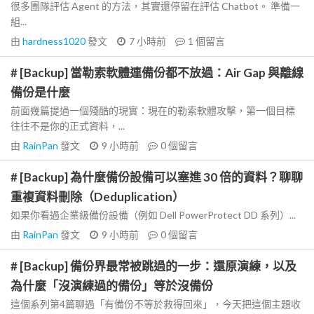
很多團隊評估 Agent 的方法，其實還停留在評估 Chatbot。 準備一
組...
由
hardness1020
發文
7 小時前
1
個留言
# [Backup] 當勒索軟體連備份都不放過：Air Gap 與離線
備份是什麼
前面幾篇提過一個殘酷的現實：現在的勒索軟體攻擊，第一個目標
往往不是你的正式資料，...
由
RainPan
發文
9 小時前
0
個留言
# [Backup] 為什麼備份設備可以塞進 30 倍的資料？聊聊
重複資料刪除（Deduplication）
如果你看過企業級備份設備（例如 Dell PowerProtect DD 系列）...
由
RainPan
發文
9 小時前
0
個留言
# [Backup] 備份界最常被跳過的一步：還原演練，以及
為什麼「沒演練過的備份」等於沒備份
這個系列第4篇聊過「有備份不等於救得回來」，今天把這個主題收