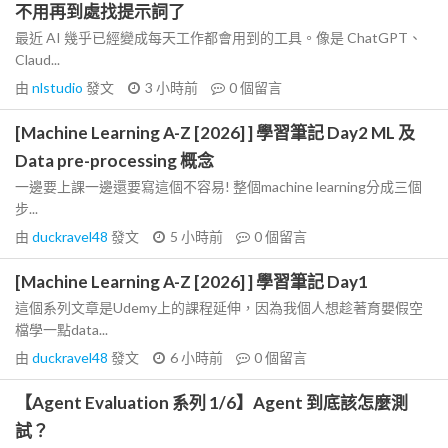
不用再到處找提示詞了
最近 AI 幾乎已經變成每天工作都會用到的工具。像是 ChatGPT、
Claud...
由
nlstudio
發文
3 小時前
0
個留言
[Machine Learning A-Z [2026] ] 學習筆記 Day2 ML 及
Data pre-processing 概念
一邊要上課一邊還要寫這個不容易! 整個machine learning分成三個
步...
由
duckravel48
發文
5 小時前
0
個留言
[Machine Learning A-Z [2026] ] 學習筆記 Day1
這個系列文章是Udemy上的課程延伸，因為我個人想趁著育嬰假空
檔學一點data...
由
duckravel48
發文
6 小時前
0
個留言
【Agent Evaluation 系列 1/6】Agent 到底該怎麼測
試？