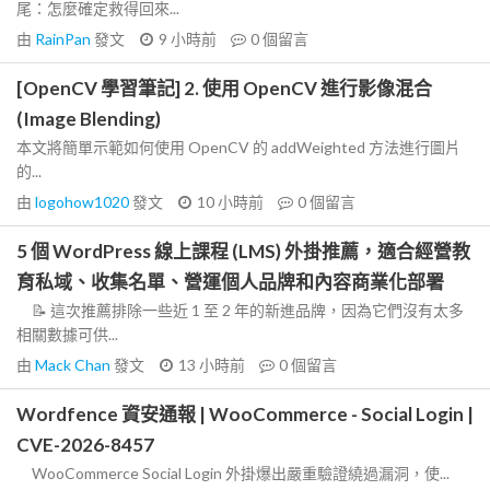
尾：怎麼確定救得回來...
由
RainPan
發文
9 小時前
0
個留言
[OpenCV 學習筆記] 2. 使用 OpenCV 進行影像混合
(Image Blending)
本文將簡單示範如何使用 OpenCV 的 addWeighted 方法進行圖片
的...
由
logohow1020
發文
10 小時前
0
個留言
5 個 WordPress 線上課程 (LMS) 外掛推薦，適合經營教
育私域、收集名單、營運個人品牌和內容商業化部署
📝 這次推薦排除一些近 1 至 2 年的新進品牌，因為它們沒有太多
相關數據可供...
由
Mack Chan
發文
13 小時前
0
個留言
Wordfence 資安通報 | WooCommerce - Social Login |
CVE-2026-8457
WooCommerce Social Login 外掛爆出嚴重驗證繞過漏洞，使...