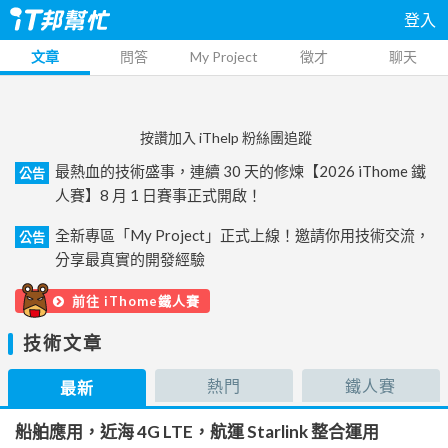
登入
文章
問答
My Project
徵才
聊天
按讚加入 iThelp 粉絲團追蹤
最熱血的技術盛事，連續 30 天的修煉【2026 iThome 鐵
公告
人賽】8 月 1 日賽事正式開啟！
全新專區「My Project」正式上線！邀請你用技術交流，
公告
分享最真實的開發經驗
前往 iThome鐵人賽
技術文章
熱門
鐵人賽
最新
船舶應用，近海 4G LTE，航運 Starlink 整合運用