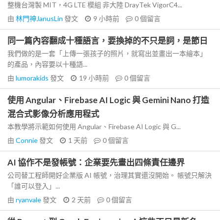
整機台灣製 MIT，4G LTE 模組 非大陸 DrayTek VigorC4...
由
林門神JanusLin
發文
9 小時前
0
個留言
同一篇內容翻成十種語言，要換掉的不只是詞，是節日
我們做的是一套「上傳一張孩子的照片，就寫出並畫出一本繪本」
的產品，內容要以十種語...
由
lumorakids
發文
19 小時前
0
個留言
使用 Angular、Firebase AI Logic 與 Gemini Nano 打造
混合式影像分析應用程式
本教學將示範如何使用 Angular、Firebase AI Logic 與 G...
由
Connie
發文
1 天前
0
個留言
AI 協作不是發帳號：企業要先畫出四條責任邊界
公司替工程師開好企業版 AI 帳號，治理其實還沒開始。 帳號只解決
「誰可以登入」...
由
ryanvale
發文
2 天前
0
個留言