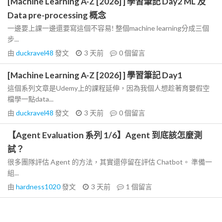
[Machine Learning A-Z [2026] ] 學習筆記 Day2 ML 及
Data pre-processing 概念
一邊要上課一邊還要寫這個不容易! 整個machine learning分成三個
步...
由
duckravel48
發文
3 天前
0
個留言
[Machine Learning A-Z [2026] ] 學習筆記 Day1
這個系列文章是Udemy上的課程延伸，因為我個人想趁著育嬰假空
檔學一點data...
由
duckravel48
發文
3 天前
0
個留言
【Agent Evaluation 系列 1/6】Agent 到底該怎麼測
試？
很多團隊評估 Agent 的方法，其實還停留在評估 Chatbot。 準備一
組...
由
hardness1020
發文
3 天前
1
個留言