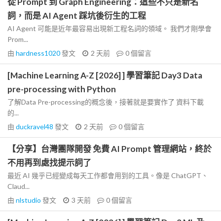
從 Prompt 到 Graph Engineering：這些不只是新名
詞，而是 AI Agent 踩坑後衍生的工程
AI Agent 可能是近年最容易出現新工程名詞的領域。 我們才剛學會
Prom...
由
hardness1020
發文
2 天前
0
個留言
[Machine Learning A-Z [2026] ] 學習筆記 Day3 Data
pre-processing with Python
了解Data Pre-processing的概念後，接著就是要實作了 資料下載
的...
由
duckravel48
發文
2 天前
0
個留言
【分享】台灣團隊開發 免費 AI Prompt 管理網站，終於
不用再到處找提示詞了
最近 AI 幾乎已經變成每天工作都會用到的工具。像是 ChatGPT、
Claud...
由
nlstudio
發文
3 天前
0
個留言