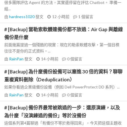
很多團隊評估 Agent 的方法，其實還停留在評估 Chatbot。 準備一
組...
由
hardness1020
發文
12 小時前
1
個留言
# [Backup] 當勒索軟體連備份都不放過：Air Gap 與離線
備份是什麼
前面幾篇提過一個殘酷的現實：現在的勒索軟體攻擊，第一個目標
往往不是你的正式資料，...
由
RainPan
發文
14 小時前
0
個留言
# [Backup] 為什麼備份設備可以塞進 30 倍的資料？聊聊
重複資料刪除（Deduplication）
如果你看過企業級備份設備（例如 Dell PowerProtect DD 系列）...
由
RainPan
發文
14 小時前
0
個留言
# [Backup] 備份界最常被跳過的一步：還原演練，以及
為什麼「沒演練過的備份」等於沒備份
這個系列第4篇聊過「有備份不等於救得回來」，今天把這個主題收