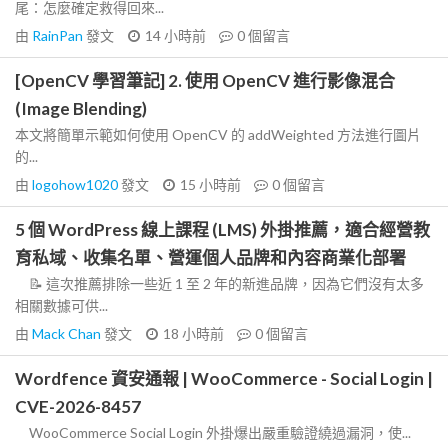
尾：怎麼確定救得回來...
由
RainPan
發文
14 小時前
0
個留言
[OpenCV 學習筆記] 2. 使用 OpenCV 進行影像混合
(Image Blending)
本文將簡單示範如何使用 OpenCV 的 addWeighted 方法進行圖片
的...
由
logohow1020
發文
15 小時前
0
個留言
5 個 WordPress 線上課程 (LMS) 外掛推薦，適合經營教
育私域、收集名單、營運個人品牌和內容商業化部署
📝 這次推薦排除一些近 1 至 2 年的新進品牌，因為它們沒有太多
相關數據可供...
由
Mack Chan
發文
18 小時前
0
個留言
Wordfence 資安通報 | WooCommerce - Social Login |
CVE-2026-8457
WooCommerce Social Login 外掛爆出嚴重驗證繞過漏洞，使...