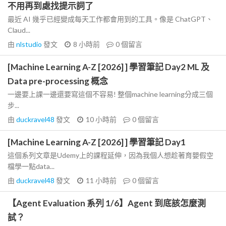
不用再到處找提示詞了
最近 AI 幾乎已經變成每天工作都會用到的工具。像是 ChatGPT、
Claud...
由
nlstudio
發文
8 小時前
0
個留言
[Machine Learning A-Z [2026] ] 學習筆記 Day2 ML 及
Data pre-processing 概念
一邊要上課一邊還要寫這個不容易! 整個machine learning分成三個
步...
由
duckravel48
發文
10 小時前
0
個留言
[Machine Learning A-Z [2026] ] 學習筆記 Day1
這個系列文章是Udemy上的課程延伸，因為我個人想趁著育嬰假空
檔學一點data...
由
duckravel48
發文
11 小時前
0
個留言
【Agent Evaluation 系列 1/6】Agent 到底該怎麼測
試？