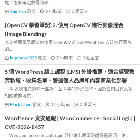
尾：怎麼確定救得回來...
由
RainPan
發文
6 小時前
0
個留言
[OpenCV 學習筆記] 2. 使用 OpenCV 進行影像混合
(Image Blending)
本文將簡單示範如何使用 OpenCV 的 addWeighted 方法進行圖片
的...
由
logohow1020
發文
7 小時前
0
個留言
5 個 WordPress 線上課程 (LMS) 外掛推薦，適合經營教
育私域、收集名單、營運個人品牌和內容商業化部署
📝 這次推薦排除一些近 1 至 2 年的新進品牌，因為它們沒有太多
相關數據可供...
由
Mack Chan
發文
11 小時前
0
個留言
Wordfence 資安通報 | WooCommerce - Social Login |
CVE-2026-8457
WooCommerce Social Login 外掛爆出嚴重驗證繞過漏洞，使...