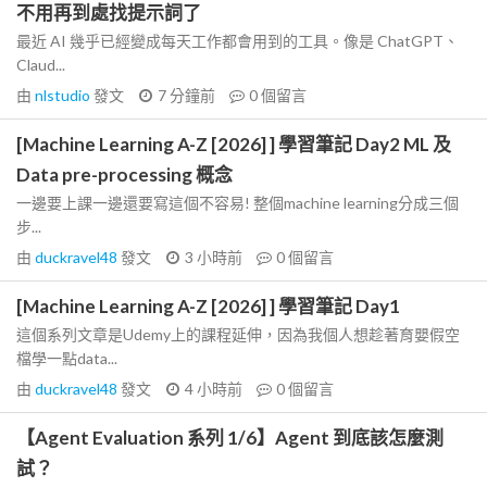
不用再到處找提示詞了
最近 AI 幾乎已經變成每天工作都會用到的工具。像是 ChatGPT、
Claud...
由
nlstudio
發文
7 分鐘前
0
個留言
[Machine Learning A-Z [2026] ] 學習筆記 Day2 ML 及
Data pre-processing 概念
一邊要上課一邊還要寫這個不容易! 整個machine learning分成三個
步...
由
duckravel48
發文
3 小時前
0
個留言
[Machine Learning A-Z [2026] ] 學習筆記 Day1
這個系列文章是Udemy上的課程延伸，因為我個人想趁著育嬰假空
檔學一點data...
由
duckravel48
發文
4 小時前
0
個留言
【Agent Evaluation 系列 1/6】Agent 到底該怎麼測
試？