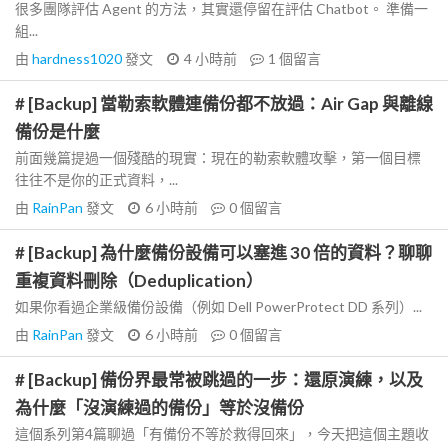
很多團隊評估 Agent 的方法，其實還停留在評估 Chatbot。 準備一
組...
由
hardness1020
發文
4 小時前
1
個留言
# [Backup] 當勒索軟體連備份都不放過：Air Gap 與離線
備份是什麼
前面幾篇提過一個殘酷的現實：現在的勒索軟體攻擊，第一個目標
往往不是你的正式資料，...
由
RainPan
發文
6 小時前
0
個留言
# [Backup] 為什麼備份設備可以塞進 30 倍的資料？聊聊
重複資料刪除（Deduplication）
如果你看過企業級備份設備（例如 Dell PowerProtect DD 系列）...
由
RainPan
發文
6 小時前
0
個留言
# [Backup] 備份界最常被跳過的一步：還原演練，以及
為什麼「沒演練過的備份」等於沒備份
這個系列第4篇聊過「有備份不等於救得回來」，今天把這個主題收