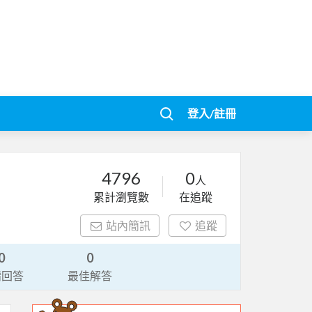
登入/註冊
4796
0
人
累計瀏覽數
在追蹤
站內簡訊
追蹤
0
0
請回答
最佳解答