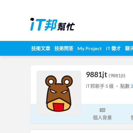
技術文章
技術問答
My Project
iT 徵才
聊
9881jt
(9881jt)
iT邦新手 5 級 ‧ 點數
個人背景