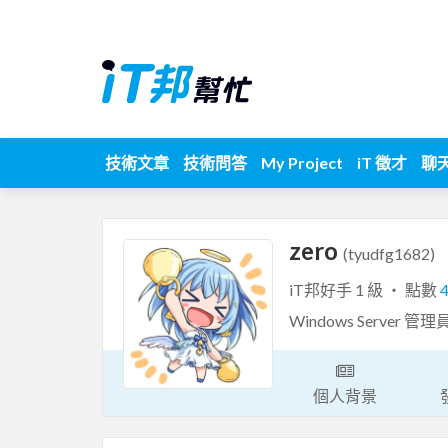
技術文章
技術問答
My Project
iT 徵才
聊
zero
(tyudfg1682)
iT邦好手 1 級 ‧ 點數
Windows Server 
個人背景