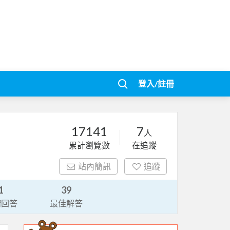
登入/註冊
17141
7
人
累計瀏覽數
在追蹤
站內簡訊
追蹤
1
39
請回答
最佳解答