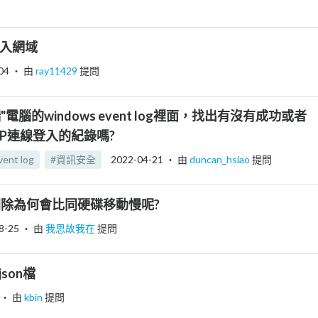
加入網域
04
‧ 由
ray11429
提問
電腦的windows event log裡面，找出有沒有成功或者
RDP連線登入的紀錄嗎?
vent log
#資訊安全
2022-04-21
‧ 由
duncan_hsiao
提問
s 刪除為何會比同硬碟移動慢呢?
8-25
‧ 由
我思故我在
提問
json檔
‧ 由
kbin
提問