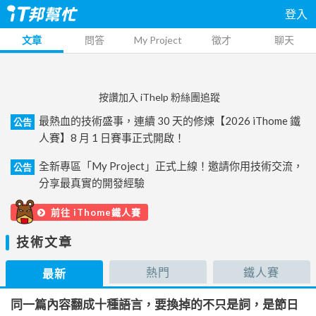
登入
文章
問答
My Project
徵才
聊天
按讚加入 iThelp 粉絲團追蹤
最熱血的技術盛事，連續 30 天的修煉【2026 iThome 鐵
公告
人賽】8 月 1 日賽事正式開啟！
全新專區「My Project」正式上線！邀請你用技術交流，
公告
分享最真實的開發經驗
前往 iThome鐵人賽
技術文章
熱門
鐵人賽
最新
同一篇內容翻成十種語言，要換掉的不只是詞，是節日