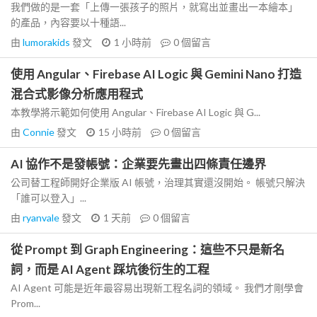
我們做的是一套「上傳一張孩子的照片，就寫出並畫出一本繪本」
的產品，內容要以十種語...
由
lumorakids
發文
1 小時前
0
個留言
使用 Angular、Firebase AI Logic 與 Gemini Nano 打造
混合式影像分析應用程式
本教學將示範如何使用 Angular、Firebase AI Logic 與 G...
由
Connie
發文
15 小時前
0
個留言
AI 協作不是發帳號：企業要先畫出四條責任邊界
公司替工程師開好企業版 AI 帳號，治理其實還沒開始。 帳號只解決
「誰可以登入」...
由
ryanvale
發文
1 天前
0
個留言
從 Prompt 到 Graph Engineering：這些不只是新名
詞，而是 AI Agent 踩坑後衍生的工程
AI Agent 可能是近年最容易出現新工程名詞的領域。 我們才剛學會
Prom...