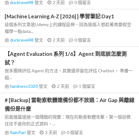
由
duckravel48
發文
2 天前
0
個留言
[Machine Learning A-Z [2026] ] 學習筆記 Day1
這個系列文章是Udemy上的課程延伸，因為我個人想趁著育嬰假空
檔學一點data...
由
duckravel48
發文
2 天前
0
個留言
【Agent Evaluation 系列 1/6】Agent 到底該怎麼測
試？
很多團隊評估 Agent 的方法，其實還停留在評估 Chatbot。 準備一
組...
由
hardness1020
發文
2 天前
1
個留言
# [Backup] 當勒索軟體連備份都不放過：Air Gap 與離線
備份是什麼
前面幾篇提過一個殘酷的現實：現在的勒索軟體攻擊，第一個目標
往往不是你的正式資料，...
由
RainPan
發文
3 天前
0
個留言