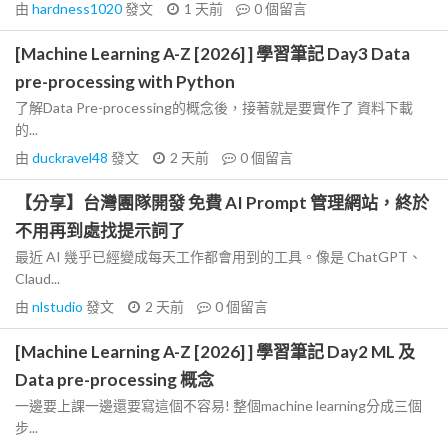
由
hardness1020
發文
1 天前
0
個留言
[Machine Learning A-Z [2026] ] 學習筆記 Day3 Data
pre-processing with Python
了解Data Pre-processing的概念後，接著就是要實作了 資料下載
的...
由
duckravel48
發文
2 天前
0
個留言
【分享】台灣團隊開發 免費 AI Prompt 管理網站，終於
不用再到處找提示詞了
最近 AI 幾乎已經變成每天工作都會用到的工具。像是 ChatGPT、
Claud...
由
nlstudio
發文
2 天前
0
個留言
[Machine Learning A-Z [2026] ] 學習筆記 Day2 ML 及
Data pre-processing 概念
一邊要上課一邊還要寫這個不容易! 整個machine learning分成三個
步...