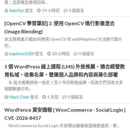
尾：怎麼確定救得回來...
由
RainPan
發文
19 小時前
0
個留言
[OpenCV 學習筆記] 2. 使用 OpenCV 進行影像混合
(Image Blending)
本文將簡單示範如何使用 OpenCV 的 addWeighted 方法進行圖片
的...
由
logohow1020
發文
20 小時前
0
個留言
5 個 WordPress 線上課程 (LMS) 外掛推薦，適合經營教
育私域、收集名單、營運個人品牌和內容商業化部署
📝 這次推薦排除一些近 1 至 2 年的新進品牌，因為它們沒有太多
相關數據可供...
由
Mack Chan
發文
1 天前
0
個留言
Wordfence 資安通報 | WooCommerce - Social Login |
CVE-2026-8457
WooCommerce Social Login 外掛爆出嚴重驗證繞過漏洞，使...