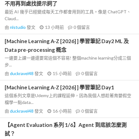
不用再到處找提示詞了
最近 AI 幾乎已經變成每天工作都會用到的工具。像是 ChatGPT、
Claud...
由
nlstudio
發文
13 小時前
0
個留言
[Machine Learning A-Z [2026] ] 學習筆記 Day2 ML 及
Data pre-processing 概念
一邊要上課一邊還要寫這個不容易! 整個machine learning分成三個
步...
由
duckravel48
發文
15 小時前
0
個留言
[Machine Learning A-Z [2026] ] 學習筆記 Day1
這個系列文章是Udemy上的課程延伸，因為我個人想趁著育嬰假空
檔學一點data...
由
duckravel48
發文
16 小時前
0
個留言
【Agent Evaluation 系列 1/6】Agent 到底該怎麼測
試？