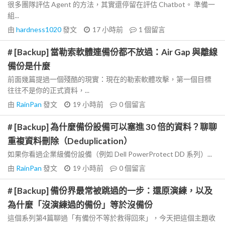
很多團隊評估 Agent 的方法，其實還停留在評估 Chatbot。 準備一
組...
由
hardness1020
發文
17 小時前
1
個留言
# [Backup] 當勒索軟體連備份都不放過：Air Gap 與離線
備份是什麼
前面幾篇提過一個殘酷的現實：現在的勒索軟體攻擊，第一個目標
往往不是你的正式資料，...
由
RainPan
發文
19 小時前
0
個留言
# [Backup] 為什麼備份設備可以塞進 30 倍的資料？聊聊
重複資料刪除（Deduplication）
如果你看過企業級備份設備（例如 Dell PowerProtect DD 系列）...
由
RainPan
發文
19 小時前
0
個留言
# [Backup] 備份界最常被跳過的一步：還原演練，以及
為什麼「沒演練過的備份」等於沒備份
這個系列第4篇聊過「有備份不等於救得回來」，今天把這個主題收