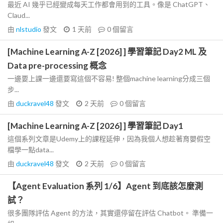
最近 AI 幾乎已經變成每天工作都會用到的工具。像是 ChatGPT、
Claud...
由
nlstudio
發文
1 天前
0
個留言
[Machine Learning A-Z [2026] ] 學習筆記 Day2 ML 及
Data pre-processing 概念
一邊要上課一邊還要寫這個不容易! 整個machine learning分成三個
步...
由
duckravel48
發文
2 天前
0
個留言
[Machine Learning A-Z [2026] ] 學習筆記 Day1
這個系列文章是Udemy上的課程延伸，因為我個人想趁著育嬰假空
檔學一點data...
由
duckravel48
發文
2 天前
0
個留言
【Agent Evaluation 系列 1/6】Agent 到底該怎麼測
試？
很多團隊評估 Agent 的方法，其實還停留在評估 Chatbot。 準備一