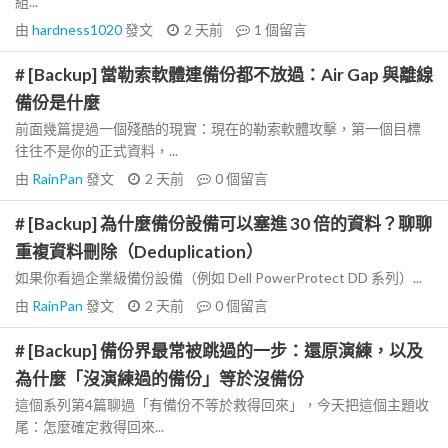
組...
由
hardness1020
發文
2 天前
1
個留言
# [Backup] 當勒索軟體連備份都不放過：Air Gap 與離線
備份是什麼
前面幾篇提過一個殘酷的現實：現在的勒索軟體攻擊，第一個目標
往往不是你的正式資料，...
由
RainPan
發文
2 天前
0
個留言
# [Backup] 為什麼備份設備可以塞進 30 倍的資料？聊聊
重複資料刪除（Deduplication）
如果你看過企業級備份設備（例如 Dell PowerProtect DD 系列）...
由
RainPan
發文
2 天前
0
個留言
# [Backup] 備份界最常被跳過的一步：還原演練，以及
為什麼「沒演練過的備份」等於沒備份
這個系列第4篇聊過「有備份不等於救得回來」，今天把這個主題收
尾：怎麼確定救得回來...