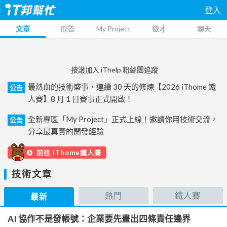
登入
文章
問答
My Project
徵才
聊天
按讚加入 iThelp 粉絲團追蹤
最熱血的技術盛事，連續 30 天的修煉【2026 iThome 鐵
公告
人賽】8 月 1 日賽事正式開啟！
全新專區「My Project」正式上線！邀請你用技術交流，
公告
分享最真實的開發經驗
前往 iThome鐵人賽
技術文章
熱門
鐵人賽
最新
AI 協作不是發帳號：企業要先畫出四條責任邊界