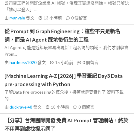
公司替工程師開好企業版 AI 帳號，治理其實還沒開始。 帳號只解決
「誰可以登入」...
由
ryanvale
發文
13 小時前
0
個留言
從 Prompt 到 Graph Engineering：這些不只是新名
詞，而是 AI Agent 踩坑後衍生的工程
AI Agent 可能是近年最容易出現新工程名詞的領域。 我們才剛學會
Prom...
由
hardness1020
發文
15 小時前
0
個留言
[Machine Learning A-Z [2026] ] 學習筆記 Day3 Data
pre-processing with Python
了解Data Pre-processing的概念後，接著就是要實作了 資料下載
的...
由
duckravel48
發文
18 小時前
0
個留言
【分享】台灣團隊開發 免費 AI Prompt 管理網站，終於
不用再到處找提示詞了