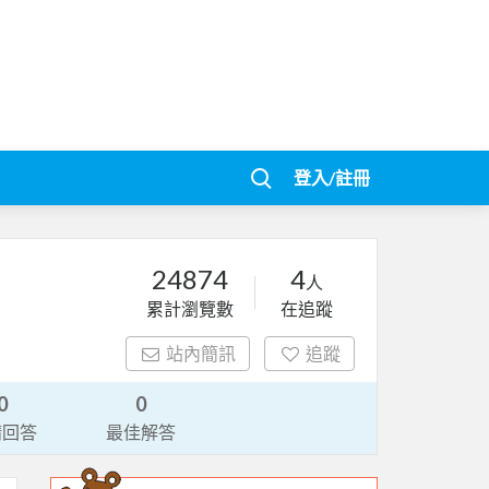
登入/註冊
24874
4
人
累計瀏覽數
在追蹤
站內簡訊
追蹤
0
0
請回答
最佳解答