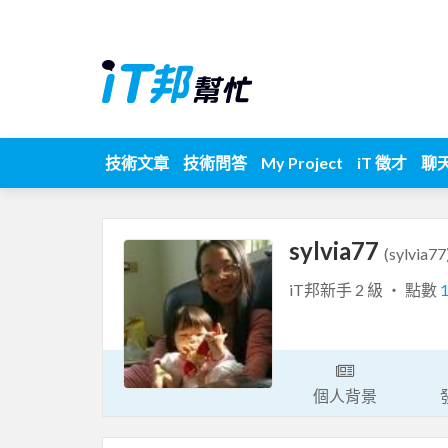
技術文章
技術問答
My Project
iT 徵才
聊
sylvia77
(sylvia77
iT邦新手 2 級 ‧ 點數
個人背景