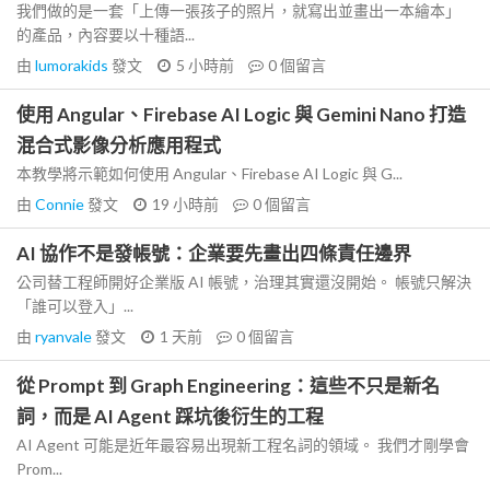
我們做的是一套「上傳一張孩子的照片，就寫出並畫出一本繪本」
的產品，內容要以十種語...
由
lumorakids
發文
5 小時前
0
個留言
使用 Angular、Firebase AI Logic 與 Gemini Nano 打造
混合式影像分析應用程式
本教學將示範如何使用 Angular、Firebase AI Logic 與 G...
由
Connie
發文
19 小時前
0
個留言
AI 協作不是發帳號：企業要先畫出四條責任邊界
公司替工程師開好企業版 AI 帳號，治理其實還沒開始。 帳號只解決
「誰可以登入」...
由
ryanvale
發文
1 天前
0
個留言
從 Prompt 到 Graph Engineering：這些不只是新名
詞，而是 AI Agent 踩坑後衍生的工程
AI Agent 可能是近年最容易出現新工程名詞的領域。 我們才剛學會
Prom...