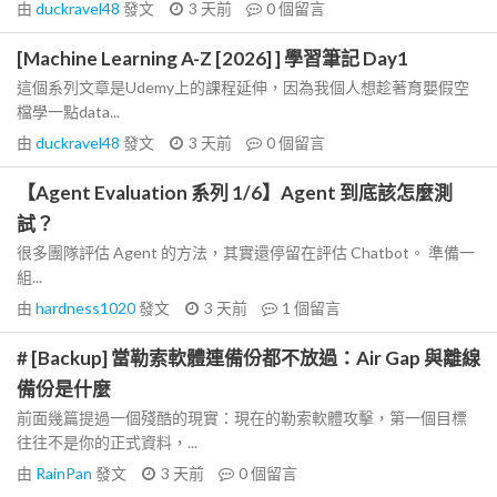
由
duckravel48
發文
3 天前
0
個留言
[Machine Learning A-Z [2026] ] 學習筆記 Day1
這個系列文章是Udemy上的課程延伸，因為我個人想趁著育嬰假空
檔學一點data...
由
duckravel48
發文
3 天前
0
個留言
【Agent Evaluation 系列 1/6】Agent 到底該怎麼測
試？
很多團隊評估 Agent 的方法，其實還停留在評估 Chatbot。 準備一
組...
由
hardness1020
發文
3 天前
1
個留言
# [Backup] 當勒索軟體連備份都不放過：Air Gap 與離線
備份是什麼
前面幾篇提過一個殘酷的現實：現在的勒索軟體攻擊，第一個目標
往往不是你的正式資料，...
由
RainPan
發文
3 天前
0
個留言