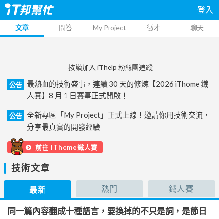
登入
文章
問答
My Project
徵才
聊天
按讚加入 iThelp 粉絲團追蹤
最熱血的技術盛事，連續 30 天的修煉【2026 iThome 鐵
公告
人賽】8 月 1 日賽事正式開啟！
全新專區「My Project」正式上線！邀請你用技術交流，
公告
分享最真實的開發經驗
前往 iThome鐵人賽
技術文章
熱門
鐵人賽
最新
同一篇內容翻成十種語言，要換掉的不只是詞，是節日