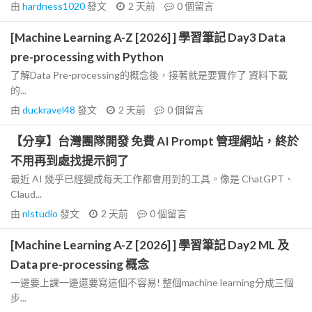
由
hardness1020
發文
2 天前
0
個留言
[Machine Learning A-Z [2026] ] 學習筆記 Day3 Data
pre-processing with Python
了解Data Pre-processing的概念後，接著就是要實作了 資料下載
的...
由
duckravel48
發文
2 天前
0
個留言
【分享】台灣團隊開發 免費 AI Prompt 管理網站，終於
不用再到處找提示詞了
最近 AI 幾乎已經變成每天工作都會用到的工具。像是 ChatGPT、
Claud...
由
nlstudio
發文
2 天前
0
個留言
[Machine Learning A-Z [2026] ] 學習筆記 Day2 ML 及
Data pre-processing 概念
一邊要上課一邊還要寫這個不容易! 整個machine learning分成三個
步...