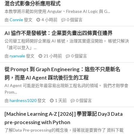
混合式影像分析應用程式
本教學將示範如何使用 Angular、Firebase AI Logic 與 G...
由
Connie
發文
4 小時前
0
個留言
AI 協作不是發帳號：企業要先畫出四條責任邊界
公司替工程師開好企業版 AI 帳號，治理其實還沒開始。 帳號只解決
「誰可以登入」...
由
ryanvale
發文
21 小時前
0
個留言
從 Prompt 到 Graph Engineering：這些不只是新名
詞，而是 AI Agent 踩坑後衍生的工程
AI Agent 可能是近年最容易出現新工程名詞的領域。 我們才剛學會
Prom...
由
hardness1020
發文
1 天前
0
個留言
[Machine Learning A-Z [2026] ] 學習筆記 Day3 Data
pre-processing with Python
了解Data Pre-processing的概念後，接著就是要實作了 資料下載