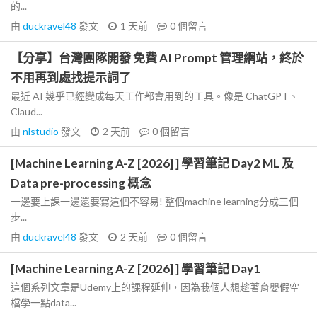
的...
由
duckravel48
發文
1 天前
0
個留言
【分享】台灣團隊開發 免費 AI Prompt 管理網站，終於
不用再到處找提示詞了
最近 AI 幾乎已經變成每天工作都會用到的工具。像是 ChatGPT、
Claud...
由
nlstudio
發文
2 天前
0
個留言
[Machine Learning A-Z [2026] ] 學習筆記 Day2 ML 及
Data pre-processing 概念
一邊要上課一邊還要寫這個不容易! 整個machine learning分成三個
步...
由
duckravel48
發文
2 天前
0
個留言
[Machine Learning A-Z [2026] ] 學習筆記 Day1
這個系列文章是Udemy上的課程延伸，因為我個人想趁著育嬰假空
檔學一點data...