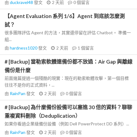
由
duckravel48
發文
2 天前
0
個留言
【Agent Evaluation 系列 1/6】Agent 到底該怎麼測
試？
很多團隊評估 Agent 的方法，其實還停留在評估 Chatbot。 準備一
組...
由
hardness1020
發文
2 天前
1
個留言
# [Backup] 當勒索軟體連備份都不放過：Air Gap 與離線
備份是什麼
前面幾篇提過一個殘酷的現實：現在的勒索軟體攻擊，第一個目標
往往不是你的正式資料，...
由
RainPan
發文
2 天前
0
個留言
# [Backup] 為什麼備份設備可以塞進 30 倍的資料？聊聊
重複資料刪除（Deduplication）
如果你看過企業級備份設備（例如 Dell PowerProtect DD 系列）...
由
RainPan
發文
2 天前
0
個留言