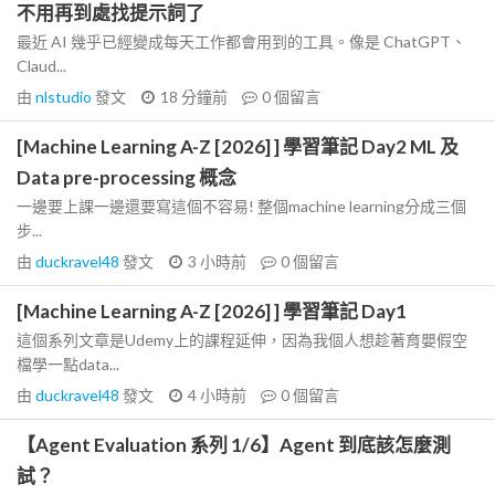
不用再到處找提示詞了
最近 AI 幾乎已經變成每天工作都會用到的工具。像是 ChatGPT、
Claud...
由
nlstudio
發文
18 分鐘前
0
個留言
[Machine Learning A-Z [2026] ] 學習筆記 Day2 ML 及
Data pre-processing 概念
一邊要上課一邊還要寫這個不容易! 整個machine learning分成三個
步...
由
duckravel48
發文
3 小時前
0
個留言
[Machine Learning A-Z [2026] ] 學習筆記 Day1
這個系列文章是Udemy上的課程延伸，因為我個人想趁著育嬰假空
檔學一點data...
由
duckravel48
發文
4 小時前
0
個留言
【Agent Evaluation 系列 1/6】Agent 到底該怎麼測
試？