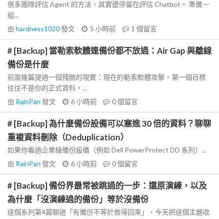
很多團隊評估 Agent 的方法，其實還停留在評估 Chatbot。 準備一
組...
由
hardness1020
發文
5 小時前
1
個留言
# [Backup] 當勒索軟體連備份都不放過：Air Gap 與離線
備份是什麼
前面幾篇提過一個殘酷的現實：現在的勒索軟體攻擊，第一個目標
往往不是你的正式資料，...
由
RainPan
發文
6 小時前
0
個留言
# [Backup] 為什麼備份設備可以塞進 30 倍的資料？聊聊
重複資料刪除（Deduplication）
如果你看過企業級備份設備（例如 Dell PowerProtect DD 系列）...
由
RainPan
發文
6 小時前
0
個留言
# [Backup] 備份界最常被跳過的一步：還原演練，以及
為什麼「沒演練過的備份」等於沒備份
這個系列第4篇聊過「有備份不等於救得回來」，今天把這個主題收