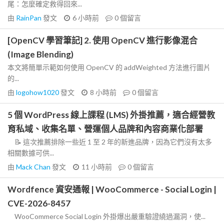
尾：怎麼確定救得回來...
由
RainPan
發文
6 小時前
0
個留言
[OpenCV 學習筆記] 2. 使用 OpenCV 進行影像混合
(Image Blending)
本文將簡單示範如何使用 OpenCV 的 addWeighted 方法進行圖片
的...
由
logohow1020
發文
8 小時前
0
個留言
5 個 WordPress 線上課程 (LMS) 外掛推薦，適合經營教
育私域、收集名單、營運個人品牌和內容商業化部署
📝 這次推薦排除一些近 1 至 2 年的新進品牌，因為它們沒有太多
相關數據可供...
由
Mack Chan
發文
11 小時前
0
個留言
Wordfence 資安通報 | WooCommerce - Social Login |
CVE-2026-8457
WooCommerce Social Login 外掛爆出嚴重驗證繞過漏洞，使...