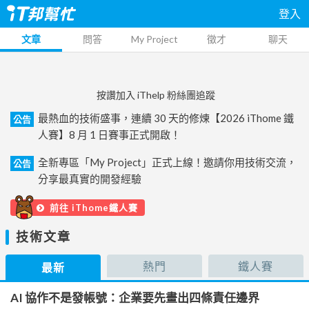
登入
文章
問答
My Project
徵才
聊天
按讚加入 iThelp 粉絲團追蹤
最熱血的技術盛事，連續 30 天的修煉【2026 iThome 鐵
公告
人賽】8 月 1 日賽事正式開啟！
全新專區「My Project」正式上線！邀請你用技術交流，
公告
分享最真實的開發經驗
前往 iThome鐵人賽
技術文章
熱門
鐵人賽
最新
AI 協作不是發帳號：企業要先畫出四條責任邊界