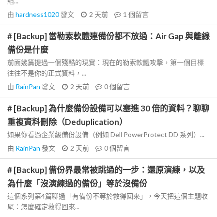
組...
由
hardness1020
發文
2 天前
1
個留言
# [Backup] 當勒索軟體連備份都不放過：Air Gap 與離線
備份是什麼
前面幾篇提過一個殘酷的現實：現在的勒索軟體攻擊，第一個目標
往往不是你的正式資料，...
由
RainPan
發文
2 天前
0
個留言
# [Backup] 為什麼備份設備可以塞進 30 倍的資料？聊聊
重複資料刪除（Deduplication）
如果你看過企業級備份設備（例如 Dell PowerProtect DD 系列）...
由
RainPan
發文
2 天前
0
個留言
# [Backup] 備份界最常被跳過的一步：還原演練，以及
為什麼「沒演練過的備份」等於沒備份
這個系列第4篇聊過「有備份不等於救得回來」，今天把這個主題收
尾：怎麼確定救得回來...