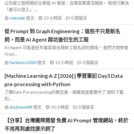
公司替工程師開好企業版 AI 帳號，治理其實還沒開始。 帳號只解決
「誰可以登入」...
由
ryanvale
發文
10 小時前
0
個留言
從 Prompt 到 Graph Engineering：這些不只是新名
詞，而是 AI Agent 踩坑後衍生的工程
AI Agent 可能是近年最容易出現新工程名詞的領域。 我們才剛學會
Prom...
由
hardness1020
發文
13 小時前
0
個留言
[Machine Learning A-Z [2026] ] 學習筆記 Day3 Data
pre-processing with Python
了解Data Pre-processing的概念後，接著就是要實作了 資料下載
的...
由
duckravel48
發文
16 小時前
0
個留言
【分享】台灣團隊開發 免費 AI Prompt 管理網站，終於
不用再到處找提示詞了