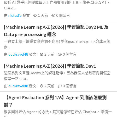
最近 AI 幾乎已經變成每天工作都會用到的工具。像是 ChatGPT、
Claud...
由
nlstudio
發文
1 天前
0
個留言
[Machine Learning A-Z [2026] ] 學習筆記 Day2 ML 及
Data pre-processing 概念
一邊要上課一邊還要寫這個不容易! 整個machine learning分成三個
步...
由
duckravel48
發文
2 天前
0
個留言
[Machine Learning A-Z [2026] ] 學習筆記 Day1
這個系列文章是Udemy上的課程延伸，因為我個人想趁著育嬰假空
檔學一點data...
由
duckravel48
發文
2 天前
0
個留言
【Agent Evaluation 系列 1/6】Agent 到底該怎麼測
試？
很多團隊評估 Agent 的方法，其實還停留在評估 Chatbot。 準備一