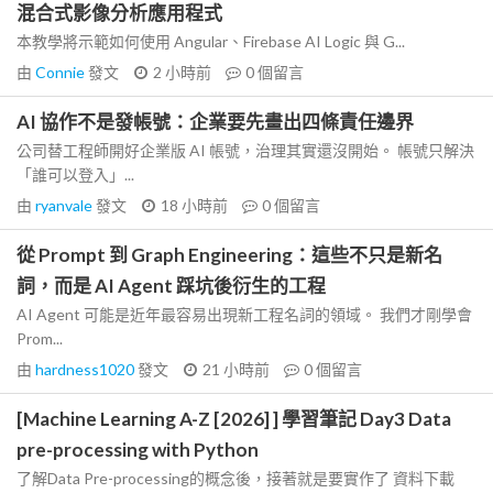
混合式影像分析應用程式
本教學將示範如何使用 Angular、Firebase AI Logic 與 G...
由
Connie
發文
2 小時前
0
個留言
AI 協作不是發帳號：企業要先畫出四條責任邊界
公司替工程師開好企業版 AI 帳號，治理其實還沒開始。 帳號只解決
「誰可以登入」...
由
ryanvale
發文
18 小時前
0
個留言
從 Prompt 到 Graph Engineering：這些不只是新名
詞，而是 AI Agent 踩坑後衍生的工程
AI Agent 可能是近年最容易出現新工程名詞的領域。 我們才剛學會
Prom...
由
hardness1020
發文
21 小時前
0
個留言
[Machine Learning A-Z [2026] ] 學習筆記 Day3 Data
pre-processing with Python
了解Data Pre-processing的概念後，接著就是要實作了 資料下載