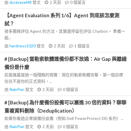
由
duckravel48
發文
2 天前
0
個留言
【Agent Evaluation 系列 1/6】Agent 到底該怎麼測
試？
很多團隊評估 Agent 的方法，其實還停留在評估 Chatbot。 準備一
組...
由
hardness1020
發文
2 天前
1
個留言
# [Backup] 當勒索軟體連備份都不放過：Air Gap 與離線
備份是什麼
前面幾篇提過一個殘酷的現實：現在的勒索軟體攻擊，第一個目標
往往不是你的正式資料，...
由
RainPan
發文
2 天前
0
個留言
# [Backup] 為什麼備份設備可以塞進 30 倍的資料？聊聊
重複資料刪除（Deduplication）
如果你看過企業級備份設備（例如 Dell PowerProtect DD 系列）...
由
RainPan
發文
2 天前
0
個留言