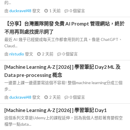
的...
由
duckravel48
發文
1 天前
0
個留言
【分享】台灣團隊開發 免費 AI Prompt 管理網站，終於
不用再到處找提示詞了
最近 AI 幾乎已經變成每天工作都會用到的工具。像是 ChatGPT、
Claud...
由
nlstudio
發文
2 天前
0
個留言
[Machine Learning A-Z [2026] ] 學習筆記 Day2 ML 及
Data pre-processing 概念
一邊要上課一邊還要寫這個不容易! 整個machine learning分成三個
步...
由
duckravel48
發文
2 天前
0
個留言
[Machine Learning A-Z [2026] ] 學習筆記 Day1
這個系列文章是Udemy上的課程延伸，因為我個人想趁著育嬰假空
檔學一點data...