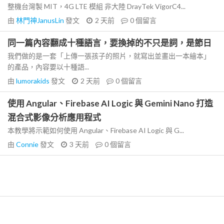
整機台灣製 MIT，4G LTE 模組 非大陸 DrayTek VigorC4...
由
林門神JanusLin
發文
2 天前
0
個留言
同一篇內容翻成十種語言，要換掉的不只是詞，是節日
我們做的是一套「上傳一張孩子的照片，就寫出並畫出一本繪本」
的產品，內容要以十種語...
由
lumorakids
發文
2 天前
0
個留言
使用 Angular、Firebase AI Logic 與 Gemini Nano 打造
混合式影像分析應用程式
本教學將示範如何使用 Angular、Firebase AI Logic 與 G...
由
Connie
發文
3 天前
0
個留言