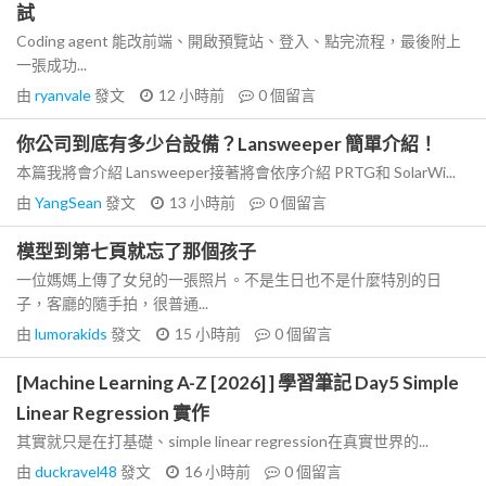
試
Coding agent 能改前端、開啟預覽站、登入、點完流程，最後附上
一張成功...
由
ryanvale
發文
12 小時前
0
個留言
你公司到底有多少台設備？Lansweeper 簡單介紹！
本篇我將會介紹 Lansweeper接著將會依序介紹 PRTG和 SolarWi...
由
YangSean
發文
13 小時前
0
個留言
模型到第七頁就忘了那個孩子
一位媽媽上傳了女兒的一張照片。不是生日也不是什麼特別的日
子，客廳的隨手拍，很普通...
由
lumorakids
發文
15 小時前
0
個留言
[Machine Learning A-Z [2026] ] 學習筆記 Day5 Simple
Linear Regression 實作
其實就只是在打基礎、simple linear regression在真實世界的...
由
duckravel48
發文
16 小時前
0
個留言