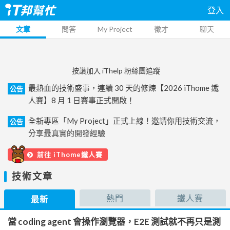
登入
文章
問答
My Project
徵才
聊天
按讚加入 iThelp 粉絲團追蹤
最熱血的技術盛事，連續 30 天的修煉【2026 iThome 鐵
公告
人賽】8 月 1 日賽事正式開啟！
全新專區「My Project」正式上線！邀請你用技術交流，
公告
分享最真實的開發經驗
前往 iThome鐵人賽
技術文章
熱門
鐵人賽
最新
當 coding agent 會操作瀏覽器，E2E 測試就不再只是測