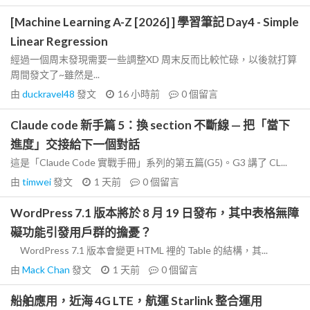
[Machine Learning A-Z [2026] ] 學習筆記 Day4 - Simple
Linear Regression
經過一個周末發現需要一些調整XD 周末反而比較忙碌，以後就打算
周間發文了~雖然是...
由
duckravel48
發文
16 小時前
0
個留言
Claude code 新手篇 5：換 section 不斷線 — 把「當下
進度」交接給下一個對話
這是「Claude Code 實戰手冊」系列的第五篇(G5)。G3 講了 CL...
由
timwei
發文
1 天前
0
個留言
WordPress 7.1 版本將於 8 月 19 日發布，其中表格無障
礙功能引發用戶群的擔憂？
WordPress 7.1 版本會變更 HTML 裡的 Table 的結構，其...
由
Mack Chan
發文
1 天前
0
個留言
船舶應用，近海 4G LTE，航運 Starlink 整合運用