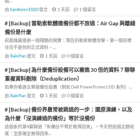
組...
由
hardness1020
發文
1 天前
1
個留言
# [Backup] 當勒索軟體連備份都不放過：Air Gap 與離線
備份是什麼
前面幾篇提過一個殘酷的現實：現在的勒索軟體攻擊，第一個目標
往往不是你的正式資料，...
由
RainPan
發文
1 天前
0
個留言
# [Backup] 為什麼備份設備可以塞進 30 倍的資料？聊聊
重複資料刪除（Deduplication）
如果你看過企業級備份設備（例如 Dell PowerProtect DD 系列）...
由
RainPan
發文
1 天前
0
個留言
# [Backup] 備份界最常被跳過的一步：還原演練，以及
為什麼「沒演練過的備份」等於沒備份
這個系列第4篇聊過「有備份不等於救得回來」，今天把這個主題收
尾：怎麼確定救得回來...