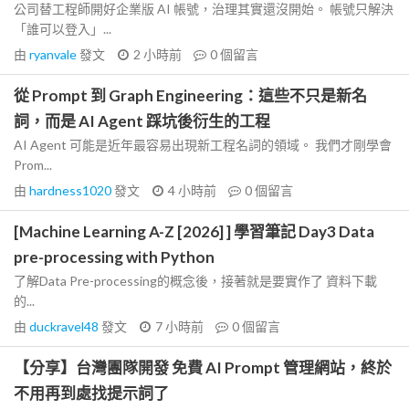
公司替工程師開好企業版 AI 帳號，治理其實還沒開始。 帳號只解決
「誰可以登入」...
由
ryanvale
發文
2 小時前
0
個留言
從 Prompt 到 Graph Engineering：這些不只是新名
詞，而是 AI Agent 踩坑後衍生的工程
AI Agent 可能是近年最容易出現新工程名詞的領域。 我們才剛學會
Prom...
由
hardness1020
發文
4 小時前
0
個留言
[Machine Learning A-Z [2026] ] 學習筆記 Day3 Data
pre-processing with Python
了解Data Pre-processing的概念後，接著就是要實作了 資料下載
的...
由
duckravel48
發文
7 小時前
0
個留言
【分享】台灣團隊開發 免費 AI Prompt 管理網站，終於
不用再到處找提示詞了