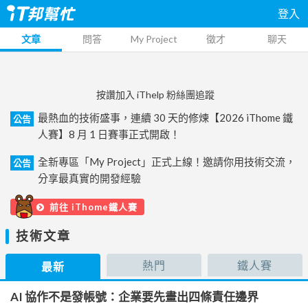
登入
文章
問答
My Project
徵才
聊天
按讚加入 iThelp 粉絲團追蹤
最熱血的技術盛事，連續 30 天的修煉【2026 iThome 鐵
公告
人賽】8 月 1 日賽事正式開啟！
全新專區「My Project」正式上線！邀請你用技術交流，
公告
分享最真實的開發經驗
前往 iThome鐵人賽
技術文章
熱門
鐵人賽
最新
AI 協作不是發帳號：企業要先畫出四條責任邊界