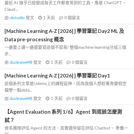
最近 AI 幾乎已經變成每天工作都會用到的工具。像是 ChatGPT、
Claud...
由
nlstudio
發文
1 天前
0
個留言
[Machine Learning A-Z [2026] ] 學習筆記 Day2 ML 及
Data pre-processing 概念
一邊要上課一邊還要寫這個不容易! 整個machine learning分成三個
步...
由
duckravel48
發文
1 天前
0
個留言
[Machine Learning A-Z [2026] ] 學習筆記 Day1
這個系列文章是Udemy上的課程延伸，因為我個人想趁著育嬰假空
檔學一點data...
由
duckravel48
發文
1 天前
0
個留言
【Agent Evaluation 系列 1/6】Agent 到底該怎麼測
試？
很多團隊評估 Agent 的方法，其實還停留在評估 Chatbot。 準備一