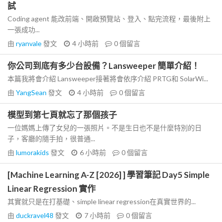
試
Coding agent 能改前端、開啟預覽站、登入、點完流程，最後附上
一張成功...
由
ryanvale
發文
4 小時前
0
個留言
你公司到底有多少台設備？Lansweeper 簡單介紹！
本篇我將會介紹 Lansweeper接著將會依序介紹 PRTG和 SolarWi...
由
YangSean
發文
4 小時前
0
個留言
模型到第七頁就忘了那個孩子
一位媽媽上傳了女兒的一張照片。不是生日也不是什麼特別的日
子，客廳的隨手拍，很普通...
由
lumorakids
發文
6 小時前
0
個留言
[Machine Learning A-Z [2026] ] 學習筆記 Day5 Simple
Linear Regression 實作
其實就只是在打基礎、simple linear regression在真實世界的...
由
duckravel48
發文
7 小時前
0
個留言