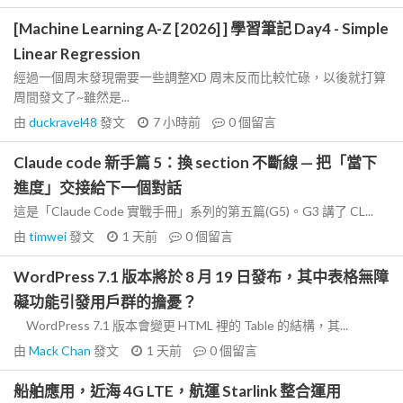
[Machine Learning A-Z [2026] ] 學習筆記 Day4 - Simple
Linear Regression
經過一個周末發現需要一些調整XD 周末反而比較忙碌，以後就打算
周間發文了~雖然是...
由
duckravel48
發文
7 小時前
0
個留言
Claude code 新手篇 5：換 section 不斷線 — 把「當下
進度」交接給下一個對話
這是「Claude Code 實戰手冊」系列的第五篇(G5)。G3 講了 CL...
由
timwei
發文
1 天前
0
個留言
WordPress 7.1 版本將於 8 月 19 日發布，其中表格無障
礙功能引發用戶群的擔憂？
WordPress 7.1 版本會變更 HTML 裡的 Table 的結構，其...
由
Mack Chan
發文
1 天前
0
個留言
船舶應用，近海 4G LTE，航運 Starlink 整合運用