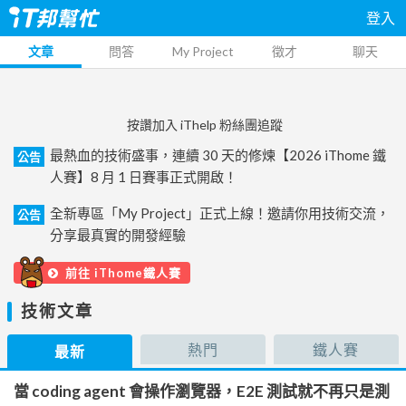
登入
文章
問答
My Project
徵才
聊天
按讚加入 iThelp 粉絲團追蹤
最熱血的技術盛事，連續 30 天的修煉【2026 iThome 鐵
公告
人賽】8 月 1 日賽事正式開啟！
全新專區「My Project」正式上線！邀請你用技術交流，
公告
分享最真實的開發經驗
前往 iThome鐵人賽
技術文章
熱門
鐵人賽
最新
當 coding agent 會操作瀏覽器，E2E 測試就不再只是測