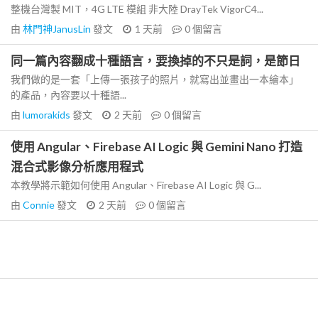
整機台灣製 MIT，4G LTE 模組 非大陸 DrayTek VigorC4...
由
林門神JanusLin
發文
1 天前
0
個留言
同一篇內容翻成十種語言，要換掉的不只是詞，是節日
我們做的是一套「上傳一張孩子的照片，就寫出並畫出一本繪本」
的產品，內容要以十種語...
由
lumorakids
發文
2 天前
0
個留言
使用 Angular、Firebase AI Logic 與 Gemini Nano 打造
混合式影像分析應用程式
本教學將示範如何使用 Angular、Firebase AI Logic 與 G...
由
Connie
發文
2 天前
0
個留言