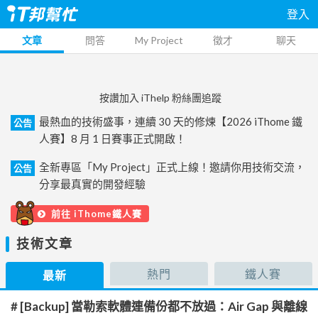
登入
文章
問答
My Project
徵才
聊天
按讚加入 iThelp 粉絲團追蹤
最熱血的技術盛事，連續 30 天的修煉【2026 iThome 鐵
公告
人賽】8 月 1 日賽事正式開啟！
全新專區「My Project」正式上線！邀請你用技術交流，
公告
分享最真實的開發經驗
前往 iThome鐵人賽
技術文章
熱門
鐵人賽
最新
# [Backup] 當勒索軟體連備份都不放過：Air Gap 與離線