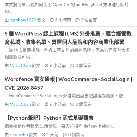
本文將簡單示範如何使用 OpenCV 的 addWeighted 方法進行圖片
的...
由
logohow1020
發文
3 小時前
0
個留言
5 個 WordPress 線上課程 (LMS) 外掛推薦，適合經營教
育私域、收集名單、營運個人品牌和內容商業化部署
📝 這次推薦排除一些近 1 至 2 年的新進品牌，因為它們沒有太多
相關數據可供...
由
Mack Chan
發文
6 小時前
0
個留言
Wordfence 資安通報 | WooCommerce - Social Login |
CVE-2026-8457
WooCommerce Social Login 外掛爆出嚴重驗證繞過漏洞，使...
由
Mack Chan
發文
6 小時前
0
個留言
【Python筆記】Python 函式基礎觀念
把重複動作包起來 生活情境：每天打招呼 def say_hello():...
由
reneezhu
發文
1 天前
0
個留言