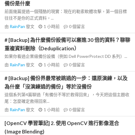
備份是什麼
前面幾篇提過一個殘酷的現實：現在的勒索軟體攻擊，第一個目標
往往不是你的正式資料，...
由
RainPan
發文
1 小時前
0
個留言
# [Backup] 為什麼備份設備可以塞進 30 倍的資料？聊聊
重複資料刪除（Deduplication）
如果你看過企業級備份設備（例如 Dell PowerProtect DD 系列）...
由
RainPan
發文
1 小時前
0
個留言
# [Backup] 備份界最常被跳過的一步：還原演練，以及
為什麼「沒演練過的備份」等於沒備份
這個系列第4篇聊過「有備份不等於救得回來」，今天把這個主題收
尾：怎麼確定救得回來...
由
RainPan
發文
1 小時前
0
個留言
[OpenCV 學習筆記] 2. 使用 OpenCV 進行影像混合
(Image Blending)