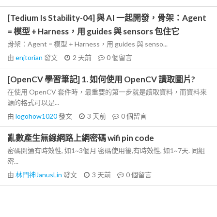
[Tedium Is Stability-04] 與 AI 一起開發，骨架：Agent
= 模型 + Harness，用 guides 與 sensors 包住它
骨架：Agent = 模型 + Harness，用 guides 與 senso...
由
enjtorian
發文
2 天前
0
個留言
[OpenCV 學習筆記] 1. 如何使用 OpenCV 讀取圖片?
在使用 OpenCV 套件時，最重要的第一步就是讀取資料，而資料來
源的格式可以是...
由
logohow1020
發文
3 天前
0
個留言
亂數產生無線網路上網密碼 wifi pin code
密碼開通有時效性, 如1~3個月 密碼使用後,有時效性, 如1~7天. 同組
密...
由
林門神JanusLin
發文
3 天前
0
個留言