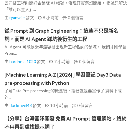
公司替工程師開好企業版 AI 帳號，治理其實還沒開始。 帳號只解決
「誰可以登入」...
由
ryanvale
發文
5 小時前
0
個留言
從 Prompt 到 Graph Engineering：這些不只是新名
詞，而是 AI Agent 踩坑後衍生的工程
AI Agent 可能是近年最容易出現新工程名詞的領域。 我們才剛學會
Prom...
由
hardness1020
發文
7 小時前
0
個留言
[Machine Learning A-Z [2026] ] 學習筆記 Day3 Data
pre-processing with Python
了解Data Pre-processing的概念後，接著就是要實作了 資料下載
的...
由
duckravel48
發文
10 小時前
0
個留言
【分享】台灣團隊開發 免費 AI Prompt 管理網站，終於
不用再到處找提示詞了