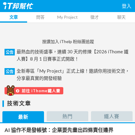
登入
文章
問答
My Project
徵才
聊天
按讚加入 iThelp 粉絲團追蹤
最熱血的技術盛事，連續 30 天的修煉【2026 iThome 鐵
公告
人賽】8 月 1 日賽事正式開啟！
全新專區「My Project」正式上線！邀請你用技術交流，
公告
分享最真實的開發經驗
前往 iThome鐵人賽
技術文章
熱門
鐵人賽
最新
AI 協作不是發帳號：企業要先畫出四條責任邊界