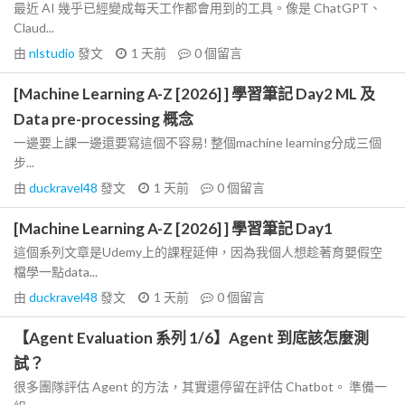
最近 AI 幾乎已經變成每天工作都會用到的工具。像是 ChatGPT、
Claud...
由
nlstudio
發文
1 天前
0
個留言
[Machine Learning A-Z [2026] ] 學習筆記 Day2 ML 及
Data pre-processing 概念
一邊要上課一邊還要寫這個不容易! 整個machine learning分成三個
步...
由
duckravel48
發文
1 天前
0
個留言
[Machine Learning A-Z [2026] ] 學習筆記 Day1
這個系列文章是Udemy上的課程延伸，因為我個人想趁著育嬰假空
檔學一點data...
由
duckravel48
發文
1 天前
0
個留言
【Agent Evaluation 系列 1/6】Agent 到底該怎麼測
試？
很多團隊評估 Agent 的方法，其實還停留在評估 Chatbot。 準備一