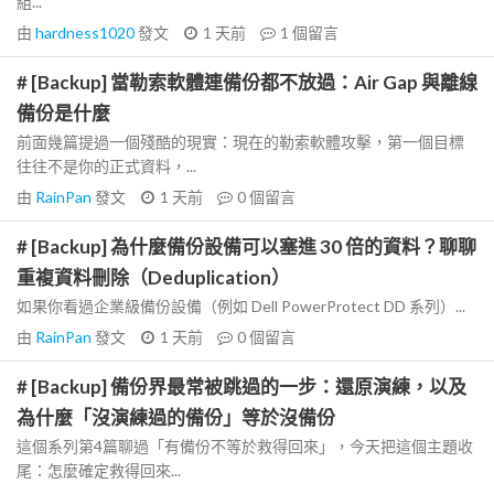
組...
由
hardness1020
發文
1 天前
1
個留言
# [Backup] 當勒索軟體連備份都不放過：Air Gap 與離線
備份是什麼
前面幾篇提過一個殘酷的現實：現在的勒索軟體攻擊，第一個目標
往往不是你的正式資料，...
由
RainPan
發文
1 天前
0
個留言
# [Backup] 為什麼備份設備可以塞進 30 倍的資料？聊聊
重複資料刪除（Deduplication）
如果你看過企業級備份設備（例如 Dell PowerProtect DD 系列）...
由
RainPan
發文
1 天前
0
個留言
# [Backup] 備份界最常被跳過的一步：還原演練，以及
為什麼「沒演練過的備份」等於沒備份
這個系列第4篇聊過「有備份不等於救得回來」，今天把這個主題收
尾：怎麼確定救得回來...