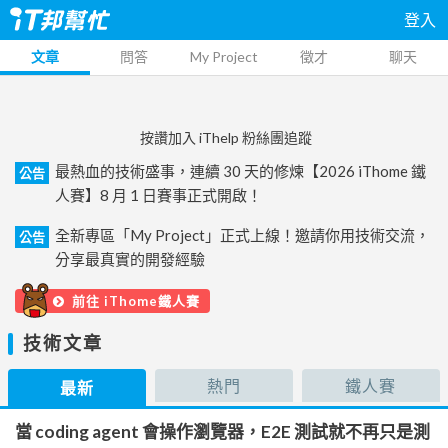
登入
文章
問答
My Project
徵才
聊天
按讚加入 iThelp 粉絲團追蹤
最熱血的技術盛事，連續 30 天的修煉【2026 iThome 鐵
公告
人賽】8 月 1 日賽事正式開啟！
全新專區「My Project」正式上線！邀請你用技術交流，
公告
分享最真實的開發經驗
前往 iThome鐵人賽
技術文章
熱門
鐵人賽
最新
當 coding agent 會操作瀏覽器，E2E 測試就不再只是測