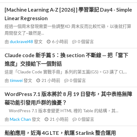
[Machine Learning A-Z [2026] ] 學習筆記 Day4 - Simple
Linear Regression
經過一個周末發現需要一些調整XD 周末反而比較忙碌，以後就打算
周間發文了~雖然是...
由
duckravel48
發文
6 小時前
0
個留言
Claude code 新手篇 5：換 section 不斷線 — 把「當下
進度」交接給下一個對話
這是「Claude Code 實戰手冊」系列的第五篇(G5)。G3 講了 CL...
由
timwei
發文
21 小時前
0
個留言
WordPress 7.1 版本將於 8 月 19 日發布，其中表格無障
礙功能引發用戶群的擔憂？
WordPress 7.1 版本會變更 HTML 裡的 Table 的結構，其...
由
Mack Chan
發文
21 小時前
0
個留言
船舶應用，近海 4G LTE，航運 Starlink 整合運用