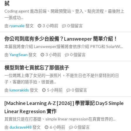
試
Coding agent 能改前端、開啟預覽站、登入、點完流程，最後附上
一張成功...
由
ryanvale
發文
3 小時前
0
個留言
你公司到底有多少台設備？Lansweeper 簡單介紹！
本篇我將會介紹 Lansweeper接著將會依序介紹 PRTG和 SolarWi...
由
YangSean
發文
3 小時前
0
個留言
模型到第七頁就忘了那個孩子
一位媽媽上傳了女兒的一張照片。不是生日也不是什麼特別的日
子，客廳的隨手拍，很普通...
由
lumorakids
發文
5 小時前
0
個留言
[Machine Learning A-Z [2026] ] 學習筆記 Day5 Simple
Linear Regression 實作
其實就只是在打基礎、simple linear regression在真實世界的...
由
duckravel48
發文
6 小時前
0
個留言