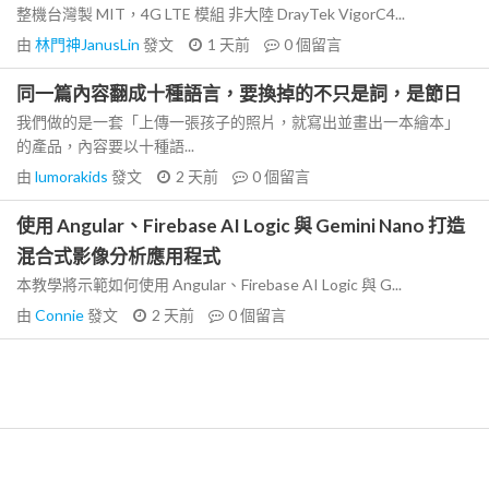
整機台灣製 MIT，4G LTE 模組 非大陸 DrayTek VigorC4...
由
林門神JanusLin
發文
1 天前
0
個留言
同一篇內容翻成十種語言，要換掉的不只是詞，是節日
我們做的是一套「上傳一張孩子的照片，就寫出並畫出一本繪本」
的產品，內容要以十種語...
由
lumorakids
發文
2 天前
0
個留言
使用 Angular、Firebase AI Logic 與 Gemini Nano 打造
混合式影像分析應用程式
本教學將示範如何使用 Angular、Firebase AI Logic 與 G...
由
Connie
發文
2 天前
0
個留言