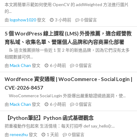
本文將簡單示範如何使用 OpenCV 的 addWeighted 方法進行圖片
的...
由
logohow1020
發文
3 小時前
0
個留言
5 個 WordPress 線上課程 (LMS) 外掛推薦，適合經營教
育私域、收集名單、營運個人品牌和內容商業化部署
📝 這次推薦排除一些近 1 至 2 年的新進品牌，因為它們沒有太多
相關數據可供...
由
Mack Chan
發文
6 小時前
0
個留言
Wordfence 資安通報 | WooCommerce - Social Login |
CVE-2026-8457
WooCommerce Social Login 外掛爆出嚴重驗證繞過漏洞，使...
由
Mack Chan
發文
6 小時前
0
個留言
【Python筆記】Python 函式基礎觀念
把重複動作包起來 生活情境：每天打招呼 def say_hello():...
由
reneezhu
發文
1 天前
0
個留言