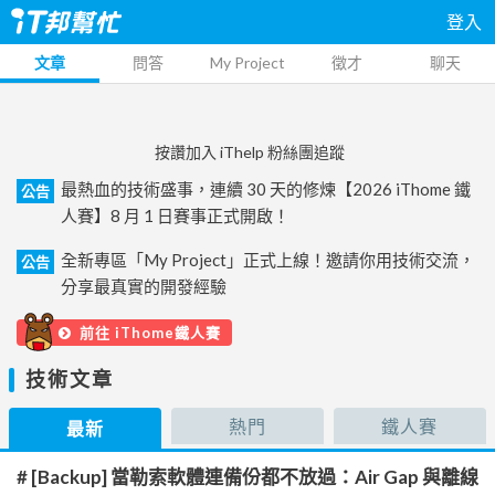
登入
文章
問答
My Project
徵才
聊天
按讚加入 iThelp 粉絲團追蹤
最熱血的技術盛事，連續 30 天的修煉【2026 iThome 鐵
公告
人賽】8 月 1 日賽事正式開啟！
全新專區「My Project」正式上線！邀請你用技術交流，
公告
分享最真實的開發經驗
前往 iThome鐵人賽
技術文章
熱門
鐵人賽
最新
# [Backup] 當勒索軟體連備份都不放過：Air Gap 與離線