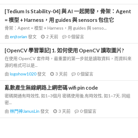
[Tedium Is Stability-04] 與 AI 一起開發，骨架：Agent
= 模型 + Harness，用 guides 與 sensors 包住它
骨架：Agent = 模型 + Harness，用 guides 與 senso...
由
enjtorian
發文
2 天前
0
個留言
[OpenCV 學習筆記] 1. 如何使用 OpenCV 讀取圖片?
在使用 OpenCV 套件時，最重要的第一步就是讀取資料，而資料來
源的格式可以是...
由
logohow1020
發文
3 天前
0
個留言
亂數產生無線網路上網密碼 wifi pin code
密碼開通有時效性, 如1~3個月 密碼使用後,有時效性, 如1~7天. 同組
密...
由
林門神JanusLin
發文
3 天前
0
個留言