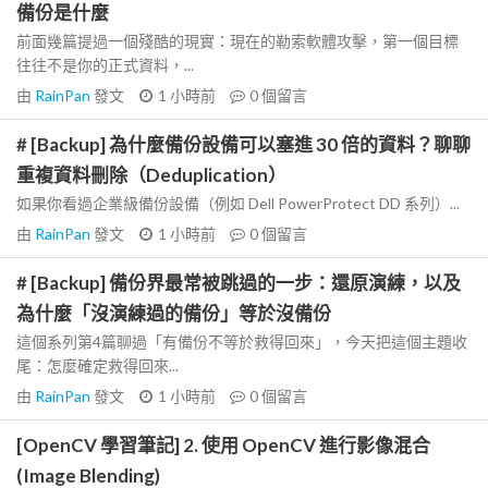
備份是什麼
前面幾篇提過一個殘酷的現實：現在的勒索軟體攻擊，第一個目標
往往不是你的正式資料，...
由
RainPan
發文
1 小時前
0
個留言
# [Backup] 為什麼備份設備可以塞進 30 倍的資料？聊聊
重複資料刪除（Deduplication）
如果你看過企業級備份設備（例如 Dell PowerProtect DD 系列）...
由
RainPan
發文
1 小時前
0
個留言
# [Backup] 備份界最常被跳過的一步：還原演練，以及
為什麼「沒演練過的備份」等於沒備份
這個系列第4篇聊過「有備份不等於救得回來」，今天把這個主題收
尾：怎麼確定救得回來...
由
RainPan
發文
1 小時前
0
個留言
[OpenCV 學習筆記] 2. 使用 OpenCV 進行影像混合
(Image Blending)