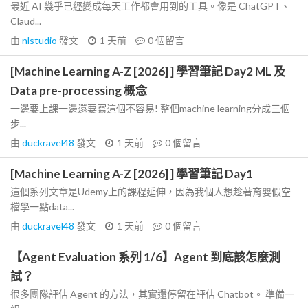
最近 AI 幾乎已經變成每天工作都會用到的工具。像是 ChatGPT、
Claud...
由
nlstudio
發文
1 天前
0
個留言
[Machine Learning A-Z [2026] ] 學習筆記 Day2 ML 及
Data pre-processing 概念
一邊要上課一邊還要寫這個不容易! 整個machine learning分成三個
步...
由
duckravel48
發文
1 天前
0
個留言
[Machine Learning A-Z [2026] ] 學習筆記 Day1
這個系列文章是Udemy上的課程延伸，因為我個人想趁著育嬰假空
檔學一點data...
由
duckravel48
發文
1 天前
0
個留言
【Agent Evaluation 系列 1/6】Agent 到底該怎麼測
試？
很多團隊評估 Agent 的方法，其實還停留在評估 Chatbot。 準備一