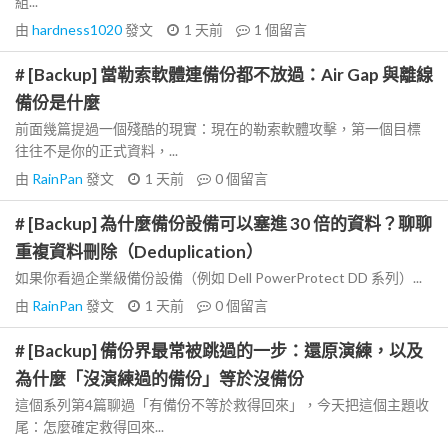
組...
由
hardness1020
發文
1 天前
1
個留言
# [Backup] 當勒索軟體連備份都不放過：Air Gap 與離線
備份是什麼
前面幾篇提過一個殘酷的現實：現在的勒索軟體攻擊，第一個目標
往往不是你的正式資料，...
由
RainPan
發文
1 天前
0
個留言
# [Backup] 為什麼備份設備可以塞進 30 倍的資料？聊聊
重複資料刪除（Deduplication）
如果你看過企業級備份設備（例如 Dell PowerProtect DD 系列）...
由
RainPan
發文
1 天前
0
個留言
# [Backup] 備份界最常被跳過的一步：還原演練，以及
為什麼「沒演練過的備份」等於沒備份
這個系列第4篇聊過「有備份不等於救得回來」，今天把這個主題收
尾：怎麼確定救得回來...