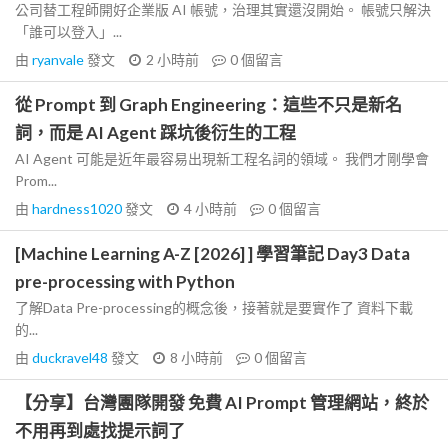
公司替工程師開好企業版 AI 帳號，治理其實還沒開始。 帳號只解決
「誰可以登入」...
由
ryanvale
發文
2 小時前
0
個留言
從 Prompt 到 Graph Engineering：這些不只是新名
詞，而是 AI Agent 踩坑後衍生的工程
AI Agent 可能是近年最容易出現新工程名詞的領域。 我們才剛學會
Prom...
由
hardness1020
發文
4 小時前
0
個留言
[Machine Learning A-Z [2026] ] 學習筆記 Day3 Data
pre-processing with Python
了解Data Pre-processing的概念後，接著就是要實作了 資料下載
的...
由
duckravel48
發文
8 小時前
0
個留言
【分享】台灣團隊開發 免費 AI Prompt 管理網站，終於
不用再到處找提示詞了