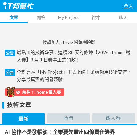
登入
文章
問答
My Project
徵才
聊天
按讚加入 iThelp 粉絲團追蹤
最熱血的技術盛事，連續 30 天的修煉【2026 iThome 鐵
公告
人賽】8 月 1 日賽事正式開啟！
全新專區「My Project」正式上線！邀請你用技術交流，
公告
分享最真實的開發經驗
前往 iThome鐵人賽
技術文章
熱門
鐵人賽
最新
AI 協作不是發帳號：企業要先畫出四條責任邊界