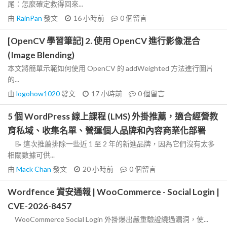
尾：怎麼確定救得回來...
由
RainPan
發文
16 小時前
0
個留言
[OpenCV 學習筆記] 2. 使用 OpenCV 進行影像混合
(Image Blending)
本文將簡單示範如何使用 OpenCV 的 addWeighted 方法進行圖片
的...
由
logohow1020
發文
17 小時前
0
個留言
5 個 WordPress 線上課程 (LMS) 外掛推薦，適合經營教
育私域、收集名單、營運個人品牌和內容商業化部署
📝 這次推薦排除一些近 1 至 2 年的新進品牌，因為它們沒有太多
相關數據可供...
由
Mack Chan
發文
20 小時前
0
個留言
Wordfence 資安通報 | WooCommerce - Social Login |
CVE-2026-8457
WooCommerce Social Login 外掛爆出嚴重驗證繞過漏洞，使...