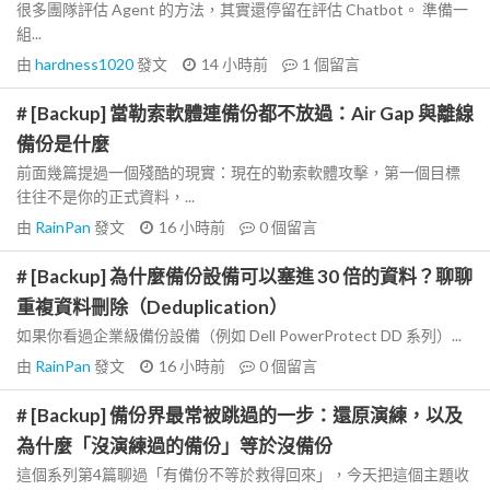
很多團隊評估 Agent 的方法，其實還停留在評估 Chatbot。 準備一
組...
由
hardness1020
發文
14 小時前
1
個留言
# [Backup] 當勒索軟體連備份都不放過：Air Gap 與離線
備份是什麼
前面幾篇提過一個殘酷的現實：現在的勒索軟體攻擊，第一個目標
往往不是你的正式資料，...
由
RainPan
發文
16 小時前
0
個留言
# [Backup] 為什麼備份設備可以塞進 30 倍的資料？聊聊
重複資料刪除（Deduplication）
如果你看過企業級備份設備（例如 Dell PowerProtect DD 系列）...
由
RainPan
發文
16 小時前
0
個留言
# [Backup] 備份界最常被跳過的一步：還原演練，以及
為什麼「沒演練過的備份」等於沒備份
這個系列第4篇聊過「有備份不等於救得回來」，今天把這個主題收