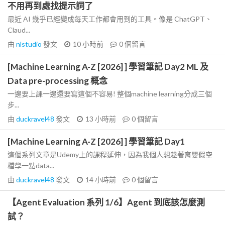
不用再到處找提示詞了
最近 AI 幾乎已經變成每天工作都會用到的工具。像是 ChatGPT、
Claud...
由
nlstudio
發文
10 小時前
0
個留言
[Machine Learning A-Z [2026] ] 學習筆記 Day2 ML 及
Data pre-processing 概念
一邊要上課一邊還要寫這個不容易! 整個machine learning分成三個
步...
由
duckravel48
發文
13 小時前
0
個留言
[Machine Learning A-Z [2026] ] 學習筆記 Day1
這個系列文章是Udemy上的課程延伸，因為我個人想趁著育嬰假空
檔學一點data...
由
duckravel48
發文
14 小時前
0
個留言
【Agent Evaluation 系列 1/6】Agent 到底該怎麼測
試？