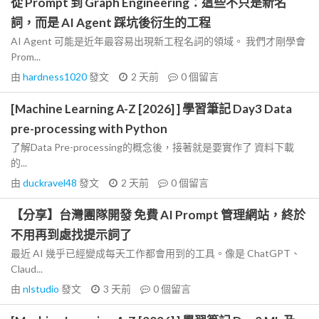
從 Prompt 到 Graph Engineering：這些不只是新名
詞，而是 AI Agent 踩坑後衍生的工程
AI Agent 可能是近年最容易出現新工程名詞的領域。 我們才剛學會
Prom...
由
hardness1020
發文
2 天前
0
個留言
[Machine Learning A-Z [2026] ] 學習筆記 Day3 Data
pre-processing with Python
了解Data Pre-processing的概念後，接著就是要實作了 資料下載
的...
由
duckravel48
發文
2 天前
0
個留言
【分享】台灣團隊開發 免費 AI Prompt 管理網站，終於
不用再到處找提示詞了
最近 AI 幾乎已經變成每天工作都會用到的工具。像是 ChatGPT、
Claud...
由
nlstudio
發文
3 天前
0
個留言