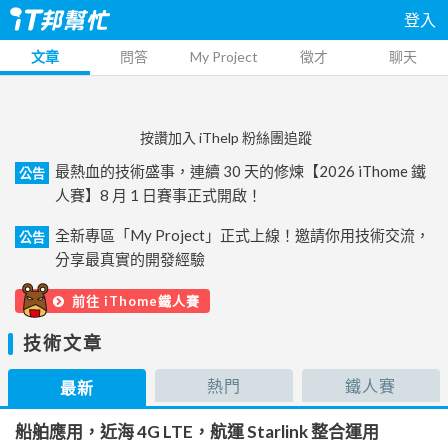
登入
文章
問答
My Project
徵才
聊天
按讚加入 iThelp 粉絲團追蹤
最熱血的技術盛事，連續 30 天的修煉【2026 iThome 鐵
公告
人賽】8 月 1 日賽事正式開啟！
全新專區「My Project」正式上線！邀請你用技術交流，
公告
分享最真實的開發經驗
前往 iThome鐵人賽
技術文章
熱門
鐵人賽
最新
船舶應用，近海 4G LTE，航運 Starlink 整合運用