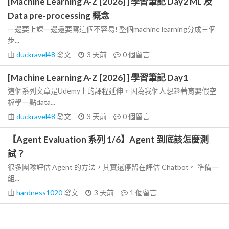
[Machine Learning A-Z [2026] ] 學習筆記 Day2 ML 及
Data pre-processing 概念
一邊要上課一邊還要寫這個不容易! 整個machine learning分成三個
步...
由
duckravel48
發文
3 天前
0
個留言
[Machine Learning A-Z [2026] ] 學習筆記 Day1
這個系列文章是Udemy上的課程延伸，因為我個人想趁著育嬰假空
檔學一點data...
由
duckravel48
發文
3 天前
0
個留言
【Agent Evaluation 系列 1/6】Agent 到底該怎麼測
試？
很多團隊評估 Agent 的方法，其實還停留在評估 Chatbot。 準備一
組...
由
hardness1020
發文
3 天前
1
個留言