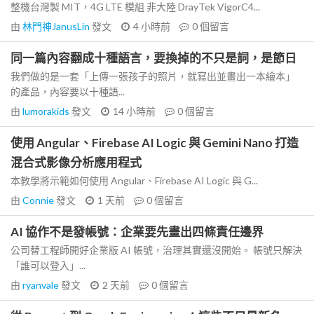
整機台灣製 MIT，4G LTE 模組 非大陸 DrayTek VigorC4...
由
林門神JanusLin
發文
4 小時前
0
個留言
同一篇內容翻成十種語言，要換掉的不只是詞，是節日
我們做的是一套「上傳一張孩子的照片，就寫出並畫出一本繪本」
的產品，內容要以十種語...
由
lumorakids
發文
14 小時前
0
個留言
使用 Angular、Firebase AI Logic 與 Gemini Nano 打造
混合式影像分析應用程式
本教學將示範如何使用 Angular、Firebase AI Logic 與 G...
由
Connie
發文
1 天前
0
個留言
AI 協作不是發帳號：企業要先畫出四條責任邊界
公司替工程師開好企業版 AI 帳號，治理其實還沒開始。 帳號只解決
「誰可以登入」...
由
ryanvale
發文
2 天前
0
個留言