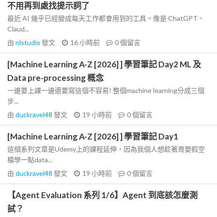
不用再到處找提示詞了
最近 AI 幾乎已經變成每天工作都會用到的工具。像是 ChatGPT、
Claud...
由
nlstudio
發文
16 小時前
0
個留言
[Machine Learning A-Z [2026] ] 學習筆記 Day2 ML 及
Data pre-processing 概念
一邊要上課一邊還要寫這個不容易! 整個machine learning分成三個
步...
由
duckravel48
發文
19 小時前
0
個留言
[Machine Learning A-Z [2026] ] 學習筆記 Day1
這個系列文章是Udemy上的課程延伸，因為我個人想趁著育嬰假空
檔學一點data...
由
duckravel48
發文
19 小時前
0
個留言
【Agent Evaluation 系列 1/6】Agent 到底該怎麼測
試？