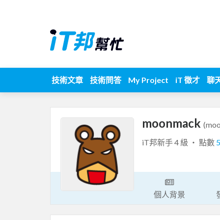
技術文章
技術問答
My Project
iT 徵才
聊
moonmack
(mo
iT邦新手 4 級 ‧ 點數
個人背景