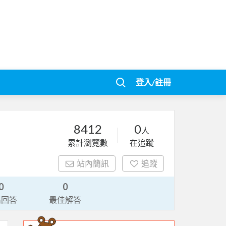
登入/註冊
8412
0
人
累計瀏覽數
在追蹤
站內簡訊
追蹤
0
0
請回答
最佳解答