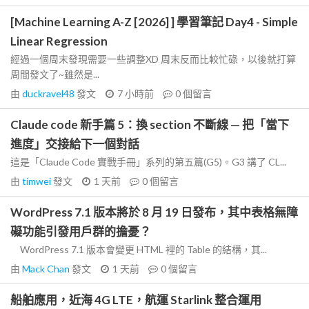
[Machine Learning A-Z [2026] ] 學習筆記 Day4 - Simple
Linear Regression
經過一個周末發現需要一些調整XD 周末反而比較忙碌，以後就打算
周間發文了~雖然是...
由
duckravel48
發文
7 小時前
0
個留言
Claude code 新手篇 5：換 section 不斷線 — 把「當下
進度」交接給下一個對話
這是「Claude Code 實戰手冊」系列的第五篇(G5)。G3 講了 CL...
由
timwei
發文
1 天前
0
個留言
WordPress 7.1 版本將於 8 月 19 日發布，其中表格無障
礙功能引發用戶群的擔憂？
WordPress 7.1 版本會變更 HTML 裡的 Table 的結構，其...
由
Mack Chan
發文
1 天前
0
個留言
船舶應用，近海 4G LTE，航運 Starlink 整合運用