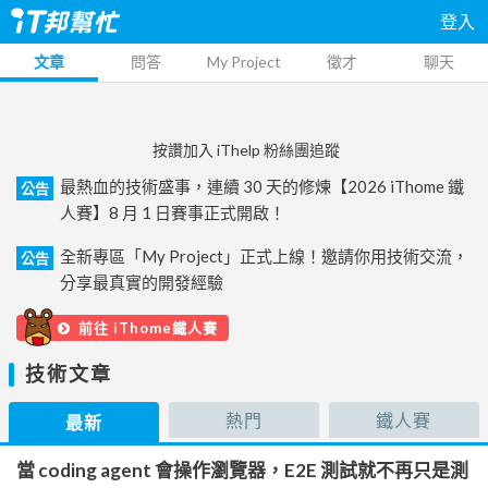
登入
文章
問答
My Project
徵才
聊天
按讚加入 iThelp 粉絲團追蹤
最熱血的技術盛事，連續 30 天的修煉【2026 iThome 鐵
公告
人賽】8 月 1 日賽事正式開啟！
全新專區「My Project」正式上線！邀請你用技術交流，
公告
分享最真實的開發經驗
前往 iThome鐵人賽
技術文章
熱門
鐵人賽
最新
當 coding agent 會操作瀏覽器，E2E 測試就不再只是測