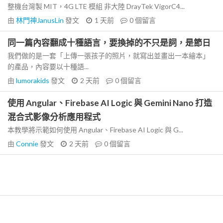
整機台灣製 MIT，4G LTE 模組 非大陸 DrayTek VigorC4...
由
林門神JanusLin
發文
1 天前
0
個留言
同一篇內容翻成十種語言，要換掉的不只是詞，是節日
我們做的是一套「上傳一張孩子的照片，就寫出並畫出一本繪本」
的產品，內容要以十種語...
由
lumorakids
發文
2 天前
0
個留言
使用 Angular、Firebase AI Logic 與 Gemini Nano 打造
混合式影像分析應用程式
本教學將示範如何使用 Angular、Firebase AI Logic 與 G...
由
Connie
發文
2 天前
0
個留言