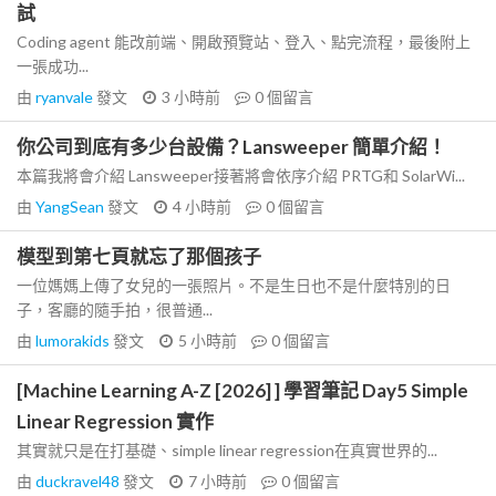
試
Coding agent 能改前端、開啟預覽站、登入、點完流程，最後附上
一張成功...
由
ryanvale
發文
3 小時前
0
個留言
你公司到底有多少台設備？Lansweeper 簡單介紹！
本篇我將會介紹 Lansweeper接著將會依序介紹 PRTG和 SolarWi...
由
YangSean
發文
4 小時前
0
個留言
模型到第七頁就忘了那個孩子
一位媽媽上傳了女兒的一張照片。不是生日也不是什麼特別的日
子，客廳的隨手拍，很普通...
由
lumorakids
發文
5 小時前
0
個留言
[Machine Learning A-Z [2026] ] 學習筆記 Day5 Simple
Linear Regression 實作
其實就只是在打基礎、simple linear regression在真實世界的...
由
duckravel48
發文
7 小時前
0
個留言