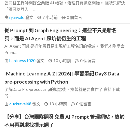
公司替工程師開好企業版 AI 帳號，治理其實還沒開始。 帳號只解決
「誰可以登入」...
由
ryanvale
發文
7 小時前
0
個留言
從 Prompt 到 Graph Engineering：這些不只是新名
詞，而是 AI Agent 踩坑後衍生的工程
AI Agent 可能是近年最容易出現新工程名詞的領域。 我們才剛學會
Prom...
由
hardness1020
發文
10 小時前
0
個留言
[Machine Learning A-Z [2026] ] 學習筆記 Day3 Data
pre-processing with Python
了解Data Pre-processing的概念後，接著就是要實作了 資料下載
的...
由
duckravel48
發文
13 小時前
0
個留言
【分享】台灣團隊開發 免費 AI Prompt 管理網站，終於
不用再到處找提示詞了