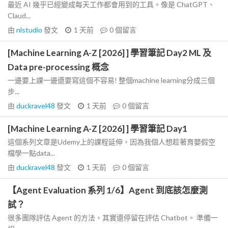
最近 AI 幾乎已經變成每天工作都會用到的工具。像是 ChatGPT、
Claud...
由
nlstudio
發文
1 天前
0
個留言
[Machine Learning A-Z [2026] ] 學習筆記 Day2 ML 及
Data pre-processing 概念
一邊要上課一邊還要寫這個不容易! 整個machine learning分成三個
步...
由
duckravel48
發文
1 天前
0
個留言
[Machine Learning A-Z [2026] ] 學習筆記 Day1
這個系列文章是Udemy上的課程延伸，因為我個人想趁著育嬰假空
檔學一點data...
由
duckravel48
發文
1 天前
0
個留言
【Agent Evaluation 系列 1/6】Agent 到底該怎麼測
試？
很多團隊評估 Agent 的方法，其實還停留在評估 Chatbot。 準備一