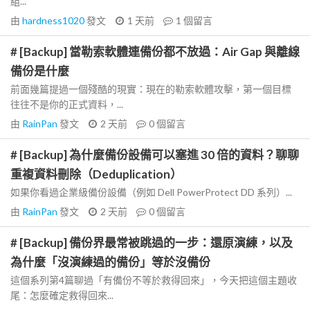
組...
由
hardness1020
發文
1 天前
1
個留言
# [Backup] 當勒索軟體連備份都不放過：Air Gap 與離線
備份是什麼
前面幾篇提過一個殘酷的現實：現在的勒索軟體攻擊，第一個目標
往往不是你的正式資料，...
由
RainPan
發文
2 天前
0
個留言
# [Backup] 為什麼備份設備可以塞進 30 倍的資料？聊聊
重複資料刪除（Deduplication）
如果你看過企業級備份設備（例如 Dell PowerProtect DD 系列）...
由
RainPan
發文
2 天前
0
個留言
# [Backup] 備份界最常被跳過的一步：還原演練，以及
為什麼「沒演練過的備份」等於沒備份
這個系列第4篇聊過「有備份不等於救得回來」，今天把這個主題收
尾：怎麼確定救得回來...