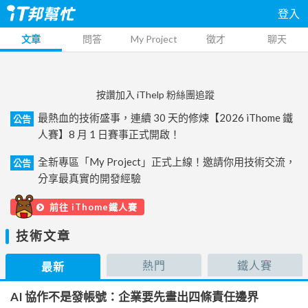
登入
文章
問答
My Project
徵才
聊天
按讚加入 iThelp 粉絲團追蹤
最熱血的技術盛事，連續 30 天的修煉【2026 iThome 鐵
公告
人賽】8 月 1 日賽事正式開啟！
全新專區「My Project」正式上線！邀請你用技術交流，
公告
分享最真實的開發經驗
前往 iThome鐵人賽
技術文章
熱門
鐵人賽
最新
AI 協作不是發帳號：企業要先畫出四條責任邊界