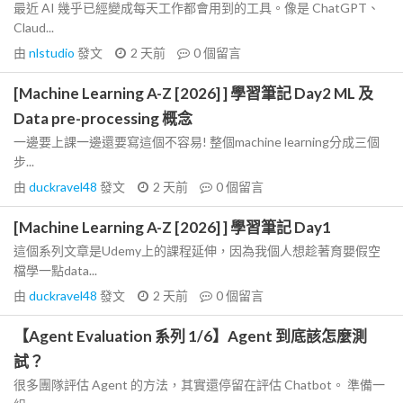
最近 AI 幾乎已經變成每天工作都會用到的工具。像是 ChatGPT、
Claud...
由
nlstudio
發文
2 天前
0
個留言
[Machine Learning A-Z [2026] ] 學習筆記 Day2 ML 及
Data pre-processing 概念
一邊要上課一邊還要寫這個不容易! 整個machine learning分成三個
步...
由
duckravel48
發文
2 天前
0
個留言
[Machine Learning A-Z [2026] ] 學習筆記 Day1
這個系列文章是Udemy上的課程延伸，因為我個人想趁著育嬰假空
檔學一點data...
由
duckravel48
發文
2 天前
0
個留言
【Agent Evaluation 系列 1/6】Agent 到底該怎麼測
試？
很多團隊評估 Agent 的方法，其實還停留在評估 Chatbot。 準備一