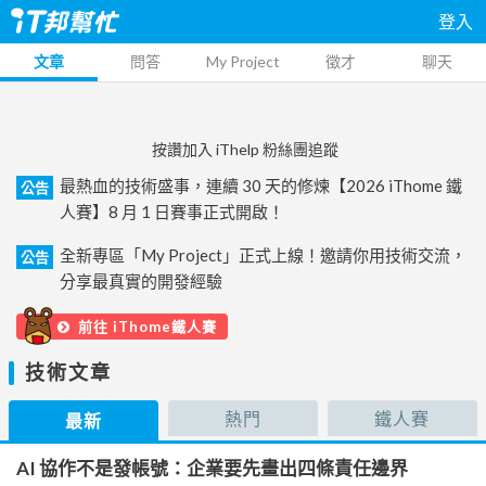
登入
文章
問答
My Project
徵才
聊天
按讚加入 iThelp 粉絲團追蹤
最熱血的技術盛事，連續 30 天的修煉【2026 iThome 鐵
公告
人賽】8 月 1 日賽事正式開啟！
全新專區「My Project」正式上線！邀請你用技術交流，
公告
分享最真實的開發經驗
前往 iThome鐵人賽
技術文章
熱門
鐵人賽
最新
AI 協作不是發帳號：企業要先畫出四條責任邊界