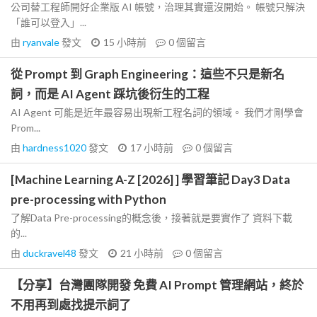
公司替工程師開好企業版 AI 帳號，治理其實還沒開始。 帳號只解決
「誰可以登入」...
由
ryanvale
發文
15 小時前
0
個留言
從 Prompt 到 Graph Engineering：這些不只是新名
詞，而是 AI Agent 踩坑後衍生的工程
AI Agent 可能是近年最容易出現新工程名詞的領域。 我們才剛學會
Prom...
由
hardness1020
發文
17 小時前
0
個留言
[Machine Learning A-Z [2026] ] 學習筆記 Day3 Data
pre-processing with Python
了解Data Pre-processing的概念後，接著就是要實作了 資料下載
的...
由
duckravel48
發文
21 小時前
0
個留言
【分享】台灣團隊開發 免費 AI Prompt 管理網站，終於
不用再到處找提示詞了