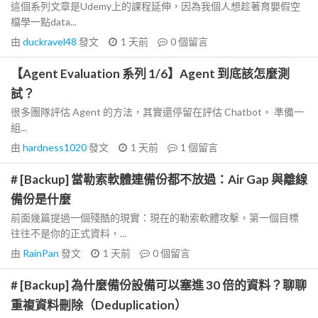
這個系列文章是Udemy上的課程延伸，因為我個人想趁著育嬰假空
檔學一點data...
由
duckravel48
發文
1 天前
0
個留言
【Agent Evaluation 系列 1/6】Agent 到底該怎麼測
試？
很多團隊評估 Agent 的方法，其實還停留在評估 Chatbot。 準備一
組...
由
hardness1020
發文
1 天前
1
個留言
# [Backup] 當勒索軟體連備份都不放過：Air Gap 與離線
備份是什麼
前面幾篇提過一個殘酷的現實：現在的勒索軟體攻擊，第一個目標
往往不是你的正式資料，...
由
RainPan
發文
1 天前
0
個留言
# [Backup] 為什麼備份設備可以塞進 30 倍的資料？聊聊
重複資料刪除（Deduplication）