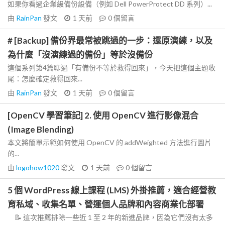
如果你看過企業級備份設備（例如 Dell PowerProtect DD 系列）...
由
RainPan
發文
1 天前
0
個留言
# [Backup] 備份界最常被跳過的一步：還原演練，以及
為什麼「沒演練過的備份」等於沒備份
這個系列第4篇聊過「有備份不等於救得回來」，今天把這個主題收
尾：怎麼確定救得回來...
由
RainPan
發文
1 天前
0
個留言
[OpenCV 學習筆記] 2. 使用 OpenCV 進行影像混合
(Image Blending)
本文將簡單示範如何使用 OpenCV 的 addWeighted 方法進行圖片
的...
由
logohow1020
發文
1 天前
0
個留言
5 個 WordPress 線上課程 (LMS) 外掛推薦，適合經營教
育私域、收集名單、營運個人品牌和內容商業化部署
📝 這次推薦排除一些近 1 至 2 年的新進品牌，因為它們沒有太多