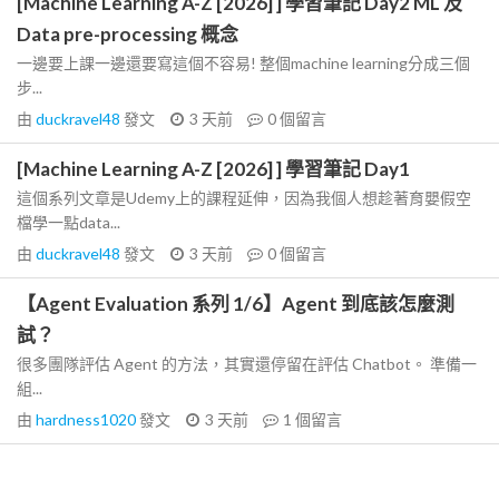
[Machine Learning A-Z [2026] ] 學習筆記 Day2 ML 及
Data pre-processing 概念
一邊要上課一邊還要寫這個不容易! 整個machine learning分成三個
步...
由
duckravel48
發文
3 天前
0
個留言
[Machine Learning A-Z [2026] ] 學習筆記 Day1
這個系列文章是Udemy上的課程延伸，因為我個人想趁著育嬰假空
檔學一點data...
由
duckravel48
發文
3 天前
0
個留言
【Agent Evaluation 系列 1/6】Agent 到底該怎麼測
試？
很多團隊評估 Agent 的方法，其實還停留在評估 Chatbot。 準備一
組...
由
hardness1020
發文
3 天前
1
個留言