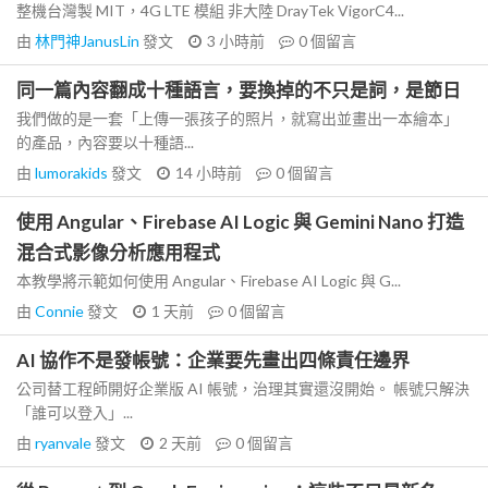
整機台灣製 MIT，4G LTE 模組 非大陸 DrayTek VigorC4...
由
林門神JanusLin
發文
3 小時前
0
個留言
同一篇內容翻成十種語言，要換掉的不只是詞，是節日
我們做的是一套「上傳一張孩子的照片，就寫出並畫出一本繪本」
的產品，內容要以十種語...
由
lumorakids
發文
14 小時前
0
個留言
使用 Angular、Firebase AI Logic 與 Gemini Nano 打造
混合式影像分析應用程式
本教學將示範如何使用 Angular、Firebase AI Logic 與 G...
由
Connie
發文
1 天前
0
個留言
AI 協作不是發帳號：企業要先畫出四條責任邊界
公司替工程師開好企業版 AI 帳號，治理其實還沒開始。 帳號只解決
「誰可以登入」...
由
ryanvale
發文
2 天前
0
個留言