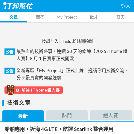
登入
文章
問答
My Project
徵才
聊天
按讚加入 iThelp 粉絲團追蹤
最熱血的技術盛事，連續 30 天的修煉【2026 iThome 鐵
公告
人賽】8 月 1 日賽事正式開啟！
全新專區「My Project」正式上線！邀請你用技術交流，
公告
分享最真實的開發經驗
前往 iThome鐵人賽
技術文章
熱門
鐵人賽
最新
船舶應用，近海 4G LTE，航運 Starlink 整合運用