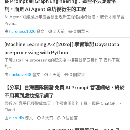
從 Prompt 到 Graph Engineering：這些不只是新名
詞，而是 AI Agent 踩坑後衍生的工程
AI Agent 可能是近年最容易出現新工程名詞的領域。 我們才剛學會
Prom...
由
hardness1020
發文
2 天前
0
個留言
[Machine Learning A-Z [2026] ] 學習筆記 Day3 Data
pre-processing with Python
了解Data Pre-processing的概念後，接著就是要實作了 資料下載
的...
由
duckravel48
發文
2 天前
0
個留言
【分享】台灣團隊開發 免費 AI Prompt 管理網站，終於
不用再到處找提示詞了
最近 AI 幾乎已經變成每天工作都會用到的工具。像是 ChatGPT、
Claud...
由
nlstudio
發文
3 天前
0
個留言