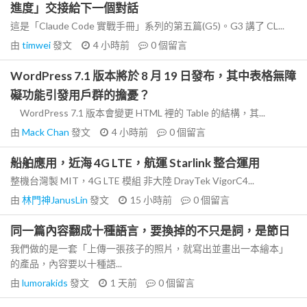
進度」交接給下一個對話
這是「Claude Code 實戰手冊」系列的第五篇(G5)。G3 講了 CL...
由
timwei
發文
4 小時前
0
個留言
WordPress 7.1 版本將於 8 月 19 日發布，其中表格無障
礙功能引發用戶群的擔憂？
WordPress 7.1 版本會變更 HTML 裡的 Table 的結構，其...
由
Mack Chan
發文
4 小時前
0
個留言
船舶應用，近海 4G LTE，航運 Starlink 整合運用
整機台灣製 MIT，4G LTE 模組 非大陸 DrayTek VigorC4...
由
林門神JanusLin
發文
15 小時前
0
個留言
同一篇內容翻成十種語言，要換掉的不只是詞，是節日
我們做的是一套「上傳一張孩子的照片，就寫出並畫出一本繪本」
的產品，內容要以十種語...
由
lumorakids
發文
1 天前
0
個留言