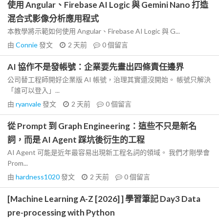
使用 Angular、Firebase AI Logic 與 Gemini Nano 打造
混合式影像分析應用程式
本教學將示範如何使用 Angular、Firebase AI Logic 與 G...
由
Connie
發文
2 天前
0
個留言
AI 協作不是發帳號：企業要先畫出四條責任邊界
公司替工程師開好企業版 AI 帳號，治理其實還沒開始。 帳號只解決
「誰可以登入」...
由
ryanvale
發文
2 天前
0
個留言
從 Prompt 到 Graph Engineering：這些不只是新名
詞，而是 AI Agent 踩坑後衍生的工程
AI Agent 可能是近年最容易出現新工程名詞的領域。 我們才剛學會
Prom...
由
hardness1020
發文
2 天前
0
個留言
[Machine Learning A-Z [2026] ] 學習筆記 Day3 Data
pre-processing with Python