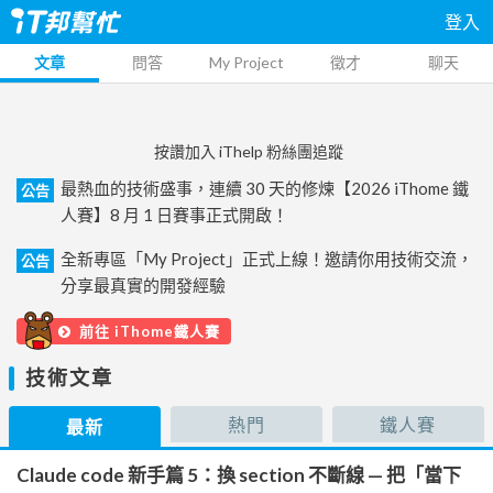
登入
文章
問答
My Project
徵才
聊天
按讚加入 iThelp 粉絲團追蹤
最熱血的技術盛事，連續 30 天的修煉【2026 iThome 鐵
公告
人賽】8 月 1 日賽事正式開啟！
全新專區「My Project」正式上線！邀請你用技術交流，
公告
分享最真實的開發經驗
前往 iThome鐵人賽
技術文章
熱門
鐵人賽
最新
Claude code 新手篇 5：換 section 不斷線 — 把「當下