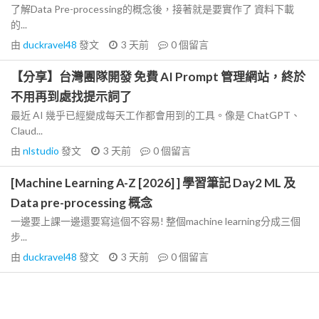
了解Data Pre-processing的概念後，接著就是要實作了 資料下載
的...
由
duckravel48
發文
3 天前
0
個留言
【分享】台灣團隊開發 免費 AI Prompt 管理網站，終於
不用再到處找提示詞了
最近 AI 幾乎已經變成每天工作都會用到的工具。像是 ChatGPT、
Claud...
由
nlstudio
發文
3 天前
0
個留言
[Machine Learning A-Z [2026] ] 學習筆記 Day2 ML 及
Data pre-processing 概念
一邊要上課一邊還要寫這個不容易! 整個machine learning分成三個
步...
由
duckravel48
發文
3 天前
0
個留言