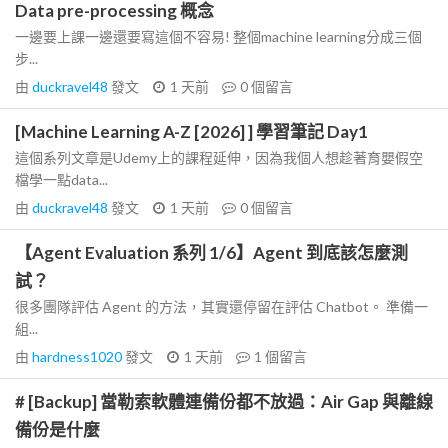
Data pre-processing 概念
一邊要上課一邊還要寫這個不容易! 整個machine learning分成三個
步...
由
duckravel48
發文
1 天前
0
個留言
[Machine Learning A-Z [2026] ] 學習筆記 Day1
這個系列文章是Udemy上的課程延伸，因為我個人想趁著育嬰假空
檔學一點data...
由
duckravel48
發文
1 天前
0
個留言
【Agent Evaluation 系列 1/6】Agent 到底該怎麼測
試？
很多團隊評估 Agent 的方法，其實還停留在評估 Chatbot。 準備一
組...
由
hardness1020
發文
1 天前
1
個留言
# [Backup] 當勒索軟體連備份都不放過：Air Gap 與離線
備份是什麼