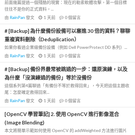
前面幾篇提過一個殘酷的現實：現在的勒索軟體攻擊，第一個目標
往往不是你的正式資料，...
由
RainPan
發文
1 天前
0
個留言
# [Backup] 為什麼備份設備可以塞進 30 倍的資料？聊聊
重複資料刪除（Deduplication）
如果你看過企業級備份設備（例如 Dell PowerProtect DD 系列）...
由
RainPan
發文
1 天前
0
個留言
# [Backup] 備份界最常被跳過的一步：還原演練，以及
為什麼「沒演練過的備份」等於沒備份
這個系列第4篇聊過「有備份不等於救得回來」，今天把這個主題收
尾：怎麼確定救得回來...
由
RainPan
發文
1 天前
0
個留言
[OpenCV 學習筆記] 2. 使用 OpenCV 進行影像混合
(Image Blending)
本文將簡單示範如何使用 OpenCV 的 addWeighted 方法進行圖片