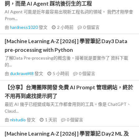
詞，而是 AI Agent 踩坑後衍生的工程
AI Agent 可能是近年最容易出現新工程名詞的領域。 我們才剛學會
Prom...
由
hardness1020
發文
2 小時前
0
個留言
[Machine Learning A-Z [2026] ] 學習筆記 Day3 Data
pre-processing with Python
了解Data Pre-processing的概念後，接著就是要實作了 資料下載
的...
由
duckravel48
發文
5 小時前
0
個留言
【分享】台灣團隊開發 免費 AI Prompt 管理網站，終於
不用再到處找提示詞了
最近 AI 幾乎已經變成每天工作都會用到的工具。像是 ChatGPT、
Claud...
由
nlstudio
發文
1 天前
0
個留言
[Machine Learning A-Z [2026] ] 學習筆記 Day2 ML 及