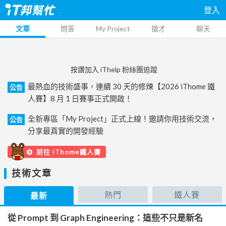
登入
文章
問答
My Project
徵才
聊天
按讚加入 iThelp 粉絲團追蹤
最熱血的技術盛事，連續 30 天的修煉【2026 iThome 鐵
公告
人賽】8 月 1 日賽事正式開啟！
全新專區「My Project」正式上線！邀請你用技術交流，
公告
分享最真實的開發經驗
前往 iThome鐵人賽
技術文章
熱門
鐵人賽
最新
從 Prompt 到 Graph Engineering：這些不只是新名