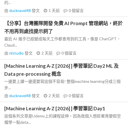
的...
由
duckravel48
發文
1 天前
0
個留言
【分享】台灣團隊開發 免費 AI Prompt 管理網站，終於
不用再到處找提示詞了
最近 AI 幾乎已經變成每天工作都會用到的工具。像是 ChatGPT、
Claud...
由
nlstudio
發文
2 天前
0
個留言
[Machine Learning A-Z [2026] ] 學習筆記 Day2 ML 及
Data pre-processing 概念
一邊要上課一邊還要寫這個不容易! 整個machine learning分成三個
步...
由
duckravel48
發文
2 天前
0
個留言
[Machine Learning A-Z [2026] ] 學習筆記 Day1
這個系列文章是Udemy上的課程延伸，因為我個人想趁著育嬰假空
檔學一點data...