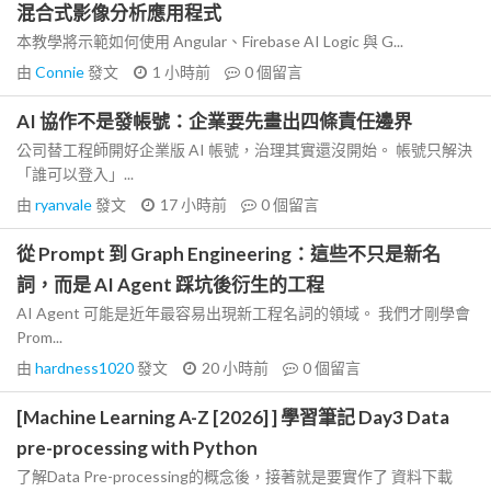
混合式影像分析應用程式
本教學將示範如何使用 Angular、Firebase AI Logic 與 G...
由
Connie
發文
1 小時前
0
個留言
AI 協作不是發帳號：企業要先畫出四條責任邊界
公司替工程師開好企業版 AI 帳號，治理其實還沒開始。 帳號只解決
「誰可以登入」...
由
ryanvale
發文
17 小時前
0
個留言
從 Prompt 到 Graph Engineering：這些不只是新名
詞，而是 AI Agent 踩坑後衍生的工程
AI Agent 可能是近年最容易出現新工程名詞的領域。 我們才剛學會
Prom...
由
hardness1020
發文
20 小時前
0
個留言
[Machine Learning A-Z [2026] ] 學習筆記 Day3 Data
pre-processing with Python
了解Data Pre-processing的概念後，接著就是要實作了 資料下載