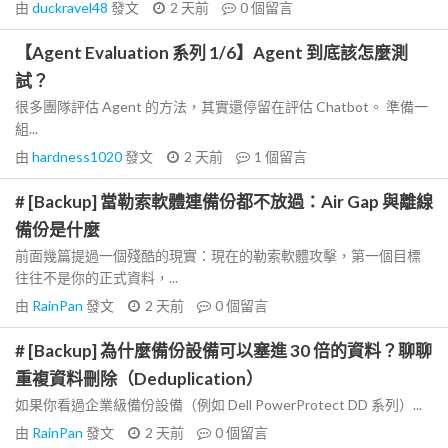
由
duckravel48
發文
2 天前
0
個留言
【Agent Evaluation 系列 1/6】Agent 到底該怎麼測
試？
很多團隊評估 Agent 的方法，其實還停留在評估 Chatbot。 準備一
組...
由
hardness1020
發文
2 天前
1
個留言
# [Backup] 當勒索軟體連備份都不放過：Air Gap 與離線
備份是什麼
前面幾篇提過一個殘酷的現實：現在的勒索軟體攻擊，第一個目標
往往不是你的正式資料，...
由
RainPan
發文
2 天前
0
個留言
# [Backup] 為什麼備份設備可以塞進 30 倍的資料？聊聊
重複資料刪除（Deduplication）
如果你看過企業級備份設備（例如 Dell PowerProtect DD 系列）...
由
RainPan
發文
2 天前
0
個留言