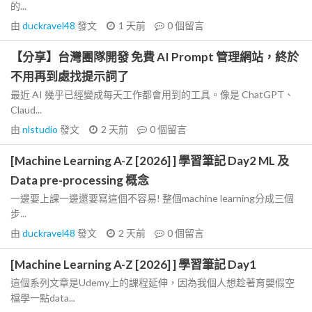
的...
由
duckravel48
發文
1 天前
0
個留言
【分享】台灣團隊開發 免費 AI Prompt 管理網站，終於
不用再到處找提示詞了
最近 AI 幾乎已經變成每天工作都會用到的工具。像是 ChatGPT、
Claud...
由
nlstudio
發文
2 天前
0
個留言
[Machine Learning A-Z [2026] ] 學習筆記 Day2 ML 及
Data pre-processing 概念
一邊要上課一邊還要寫這個不容易! 整個machine learning分成三個
步...
由
duckravel48
發文
2 天前
0
個留言
[Machine Learning A-Z [2026] ] 學習筆記 Day1
這個系列文章是Udemy上的課程延伸，因為我個人想趁著育嬰假空
檔學一點data...