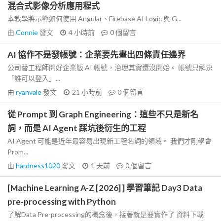
混合式影像分析應用程式
本教學將示範如何使用 Angular、Firebase AI Logic 與 G...
由
Connie
發文
4 小時前
0
個留言
AI 協作不是發帳號：企業要先畫出四條責任邊界
公司替工程師開好企業版 AI 帳號，治理其實還沒開始。 帳號只解決
「誰可以登入」...
由
ryanvale
發文
21 小時前
0
個留言
從 Prompt 到 Graph Engineering：這些不只是新名
詞，而是 AI Agent 踩坑後衍生的工程
AI Agent 可能是近年最容易出現新工程名詞的領域。 我們才剛學會
Prom...
由
hardness1020
發文
1 天前
0
個留言
[Machine Learning A-Z [2026] ] 學習筆記 Day3 Data
pre-processing with Python
了解Data Pre-processing的概念後，接著就是要實作了 資料下載