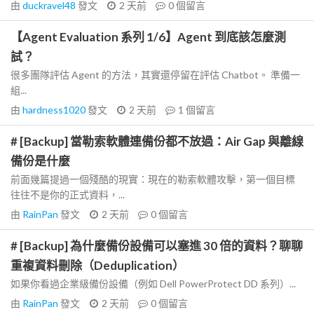
由
duckravel48
發文
2 天前
0
個留言
【Agent Evaluation 系列 1/6】Agent 到底該怎麼測
試？
很多團隊評估 Agent 的方法，其實還停留在評估 Chatbot。 準備一
組...
由
hardness1020
發文
2 天前
1
個留言
# [Backup] 當勒索軟體連備份都不放過：Air Gap 與離線
備份是什麼
前面幾篇提過一個殘酷的現實：現在的勒索軟體攻擊，第一個目標
往往不是你的正式資料，...
由
RainPan
發文
2 天前
0
個留言
# [Backup] 為什麼備份設備可以塞進 30 倍的資料？聊聊
重複資料刪除（Deduplication）
如果你看過企業級備份設備（例如 Dell PowerProtect DD 系列）...
由
RainPan
發文
2 天前
0
個留言