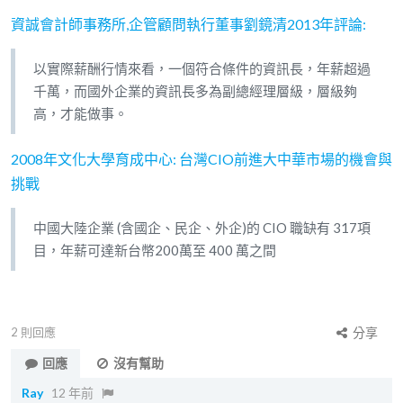
資誠會計師事務所,企管顧問執行董事劉鏡清2013年評論:
以實際薪酬行情來看，一個符合條件的資訊長，年薪超過
千萬，而國外企業的資訊長多為副總經理層級，層級夠
高，才能做事。
2008年文化大學育成中心: 台灣CIO前進大中華市場的機會與
挑戰
中國大陸企業 (含國企、民企、外企)的 CIO 職缺有 317項
目，年薪可達新台幣200萬至 400 萬之間
2
則回應
分享
回應
沒有幫助
Ray
12 年前