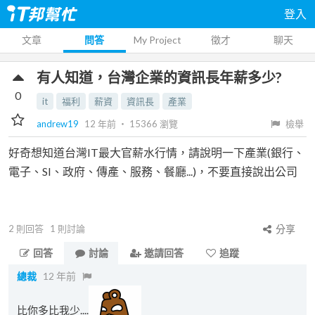
登入
文章
問答
My Project
徵才
聊天
有人知道，台灣企業的資訊長年薪多少?
0
it
福利
薪資
資訊長
產業
andrew19
12 年前
‧
15366
瀏覽
檢舉
好奇想知道台灣IT最大官薪水行情，請說明一下產業(銀行、
電子、SI、政府、傳產、服務、餐廳...)，不要直接說出公司
2
則回答
1
則討論
分享
回答
討論
邀請回答
追蹤
總裁
12 年前
比你多比我少....