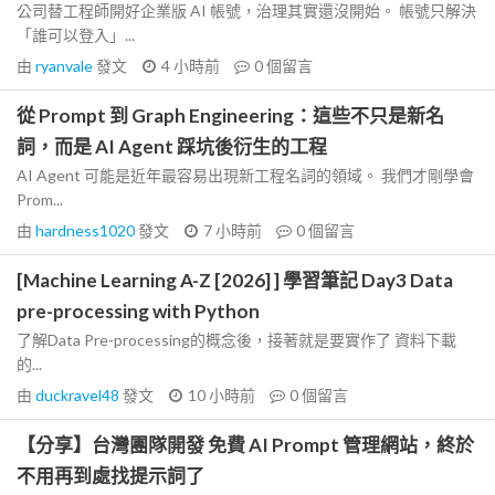
公司替工程師開好企業版 AI 帳號，治理其實還沒開始。 帳號只解決
「誰可以登入」...
由
ryanvale
發文
4 小時前
0
個留言
從 Prompt 到 Graph Engineering：這些不只是新名
詞，而是 AI Agent 踩坑後衍生的工程
AI Agent 可能是近年最容易出現新工程名詞的領域。 我們才剛學會
Prom...
由
hardness1020
發文
7 小時前
0
個留言
[Machine Learning A-Z [2026] ] 學習筆記 Day3 Data
pre-processing with Python
了解Data Pre-processing的概念後，接著就是要實作了 資料下載
的...
由
duckravel48
發文
10 小時前
0
個留言
【分享】台灣團隊開發 免費 AI Prompt 管理網站，終於
不用再到處找提示詞了