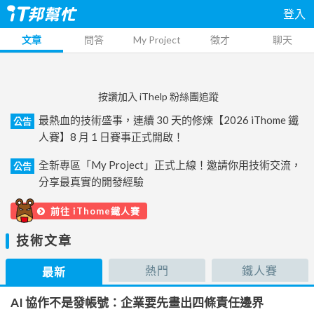
登入
文章
問答
My Project
徵才
聊天
按讚加入 iThelp 粉絲團追蹤
最熱血的技術盛事，連續 30 天的修煉【2026 iThome 鐵
公告
人賽】8 月 1 日賽事正式開啟！
全新專區「My Project」正式上線！邀請你用技術交流，
公告
分享最真實的開發經驗
前往 iThome鐵人賽
技術文章
熱門
鐵人賽
最新
AI 協作不是發帳號：企業要先畫出四條責任邊界