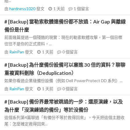
組...
由
hardness1020
發文
1 天前
1
個留言
# [Backup] 當勒索軟體連備份都不放過：Air Gap 與離線
備份是什麼
前面幾篇提過一個殘酷的現實：現在的勒索軟體攻擊，第一個目標
往往不是你的正式資料，...
由
RainPan
發文
1 天前
0
個留言
# [Backup] 為什麼備份設備可以塞進 30 倍的資料？聊聊
重複資料刪除（Deduplication）
如果你看過企業級備份設備（例如 Dell PowerProtect DD 系列）...
由
RainPan
發文
1 天前
0
個留言
# [Backup] 備份界最常被跳過的一步：還原演練，以及
為什麼「沒演練過的備份」等於沒備份
這個系列第4篇聊過「有備份不等於救得回來」，今天把這個主題收
尾：怎麼確定救得回來...