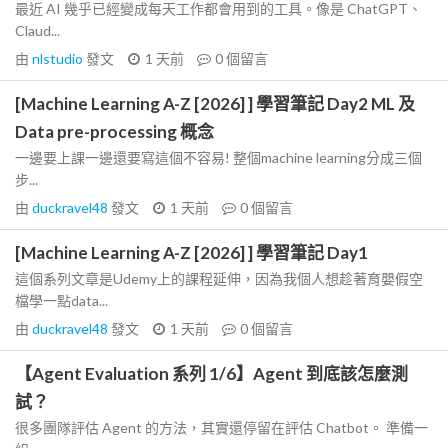
最近 AI 幾乎已經變成每天工作都會用到的工具。像是 ChatGPT、
Claud...
由
nlstudio
發文
1 天前
0
個留言
[Machine Learning A-Z [2026] ] 學習筆記 Day2 ML 及
Data pre-processing 概念
一邊要上課一邊還要寫這個不容易! 整個machine learning分成三個
步...
由
duckravel48
發文
1 天前
0
個留言
[Machine Learning A-Z [2026] ] 學習筆記 Day1
這個系列文章是Udemy上的課程延伸，因為我個人想趁著育嬰假空
檔學一點data...
由
duckravel48
發文
1 天前
0
個留言
【Agent Evaluation 系列 1/6】Agent 到底該怎麼測
試？
很多團隊評估 Agent 的方法，其實還停留在評估 Chatbot。 準備一