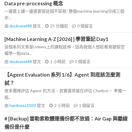
Data pre-processing 概念
一邊要上課一邊還要寫這個不容易! 整個machine learning分成三個
步...
由
duckravel48
發文
25 分鐘前
0
個留言
[Machine Learning A-Z [2026] ] 學習筆記 Day1
這個系列文章是Udemy上的課程延伸，因為我個人想趁著育嬰假空
檔學一點data...
由
duckravel48
發文
1 小時前
0
個留言
【Agent Evaluation 系列 1/6】Agent 到底該怎麼測
試？
很多團隊評估 Agent 的方法，其實還停留在評估 Chatbot。 準備一
組...
由
hardness1020
發文
2 小時前
1
個留言
# [Backup] 當勒索軟體連備份都不放過：Air Gap 與離線
備份是什麼