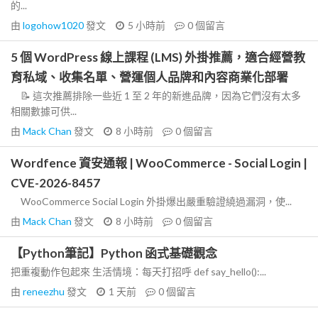
的...
由
logohow1020
發文
5 小時前
0
個留言
5 個 WordPress 線上課程 (LMS) 外掛推薦，適合經營教
育私域、收集名單、營運個人品牌和內容商業化部署
📝 這次推薦排除一些近 1 至 2 年的新進品牌，因為它們沒有太多
相關數據可供...
由
Mack Chan
發文
8 小時前
0
個留言
Wordfence 資安通報 | WooCommerce - Social Login |
CVE-2026-8457
WooCommerce Social Login 外掛爆出嚴重驗證繞過漏洞，使...
由
Mack Chan
發文
8 小時前
0
個留言
【Python筆記】Python 函式基礎觀念
把重複動作包起來 生活情境：每天打招呼 def say_hello():...
由
reneezhu
發文
1 天前
0
個留言