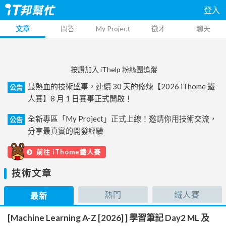
登入
文章
問答
My Project
徵才
聊天
按讚加入 iThelp 粉絲團追蹤
最熱血的技術盛事，連續 30 天的修煉【2026 iThome 鐵
公告
人賽】8 月 1 日賽事正式開啟！
全新專區「My Project」正式上線！邀請你用技術交流，
公告
分享最真實的開發經驗
前往 iThome鐵人賽
技術文章
熱門
鐵人賽
最新
[Machine Learning A-Z [2026] ] 學習筆記 Day2 ML 及