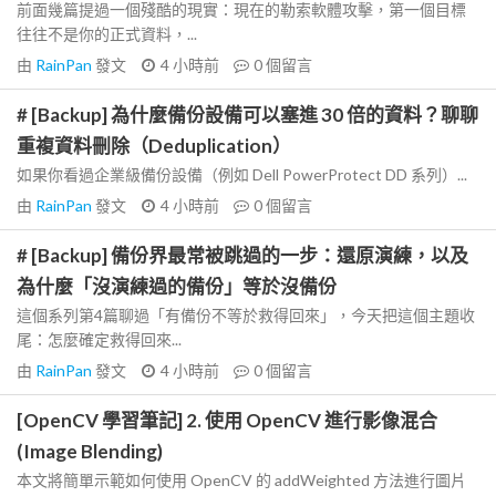
前面幾篇提過一個殘酷的現實：現在的勒索軟體攻擊，第一個目標
往往不是你的正式資料，...
由
RainPan
發文
4 小時前
0
個留言
# [Backup] 為什麼備份設備可以塞進 30 倍的資料？聊聊
重複資料刪除（Deduplication）
如果你看過企業級備份設備（例如 Dell PowerProtect DD 系列）...
由
RainPan
發文
4 小時前
0
個留言
# [Backup] 備份界最常被跳過的一步：還原演練，以及
為什麼「沒演練過的備份」等於沒備份
這個系列第4篇聊過「有備份不等於救得回來」，今天把這個主題收
尾：怎麼確定救得回來...
由
RainPan
發文
4 小時前
0
個留言
[OpenCV 學習筆記] 2. 使用 OpenCV 進行影像混合
(Image Blending)
本文將簡單示範如何使用 OpenCV 的 addWeighted 方法進行圖片