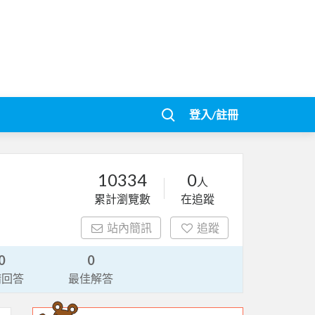
登入/註冊
10334
0
人
累計瀏覽數
在追蹤
站內簡訊
追蹤
0
0
請回答
最佳解答