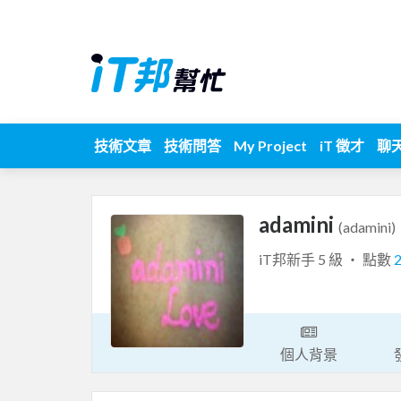
技術文章
技術問答
My Project
iT 徵才
聊
adamini
(adamini)
iT邦新手 5 級 ‧ 點數
個人背景