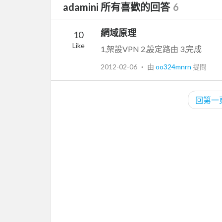
adamini 所有喜歡的回答
6
網域原理
10
Like
1,架設VPN 2,設定路由 3,完成
2012-02-06
‧ 由
oo324mnrn
提問
回第一