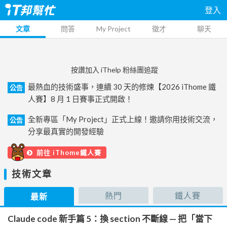
登入
文章
問答
My Project
徵才
聊天
按讚加入 iThelp 粉絲團追蹤
最熱血的技術盛事，連續 30 天的修煉【2026 iThome 鐵
公告
人賽】8 月 1 日賽事正式開啟！
全新專區「My Project」正式上線！邀請你用技術交流，
公告
分享最真實的開發經驗
前往 iThome鐵人賽
技術文章
熱門
鐵人賽
最新
Claude code 新手篇 5：換 section 不斷線 — 把「當下