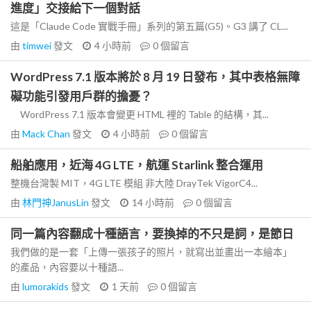
進度」交接給下一個對話
這是「Claude Code 實戰手冊」系列的第五篇(G5)。G3 講了 CL...
由
timwei
發文
4 小時前
0
個留言
WordPress 7.1 版本將於 8 月 19 日發布，其中表格無障
礙功能引發用戶群的擔憂？
WordPress 7.1 版本會變更 HTML 裡的 Table 的結構，其...
由
Mack Chan
發文
4 小時前
0
個留言
船舶應用，近海 4G LTE，航運 Starlink 整合運用
整機台灣製 MIT，4G LTE 模組 非大陸 DrayTek VigorC4...
由
林門神JanusLin
發文
14 小時前
0
個留言
同一篇內容翻成十種語言，要換掉的不只是詞，是節日
我們做的是一套「上傳一張孩子的照片，就寫出並畫出一本繪本」
的產品，內容要以十種語...
由
lumorakids
發文
1 天前
0
個留言