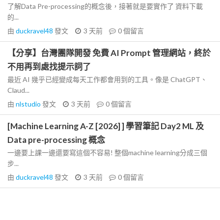
了解Data Pre-processing的概念後，接著就是要實作了 資料下載
的...
由
duckravel48
發文
3 天前
0
個留言
【分享】台灣團隊開發 免費 AI Prompt 管理網站，終於
不用再到處找提示詞了
最近 AI 幾乎已經變成每天工作都會用到的工具。像是 ChatGPT、
Claud...
由
nlstudio
發文
3 天前
0
個留言
[Machine Learning A-Z [2026] ] 學習筆記 Day2 ML 及
Data pre-processing 概念
一邊要上課一邊還要寫這個不容易! 整個machine learning分成三個
步...
由
duckravel48
發文
3 天前
0
個留言