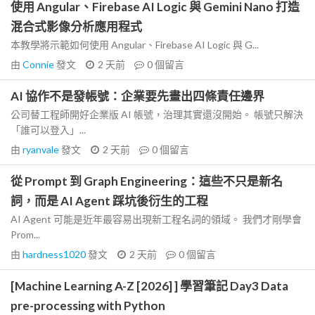
使用 Angular、Firebase AI Logic 與 Gemini Nano 打造
混合式影像分析應用程式
本教學將示範如何使用 Angular、Firebase AI Logic 與 G...
由
Connie
發文
2 天前
0
個留言
AI 協作不是發帳號：企業要先畫出四條責任邊界
公司替工程師開好企業版 AI 帳號，治理其實還沒開始。 帳號只解決
「誰可以登入」...
由
ryanvale
發文
2 天前
0
個留言
從 Prompt 到 Graph Engineering：這些不只是新名
詞，而是 AI Agent 踩坑後衍生的工程
AI Agent 可能是近年最容易出現新工程名詞的領域。 我們才剛學會
Prom...
由
hardness1020
發文
2 天前
0
個留言
[Machine Learning A-Z [2026] ] 學習筆記 Day3 Data
pre-processing with Python