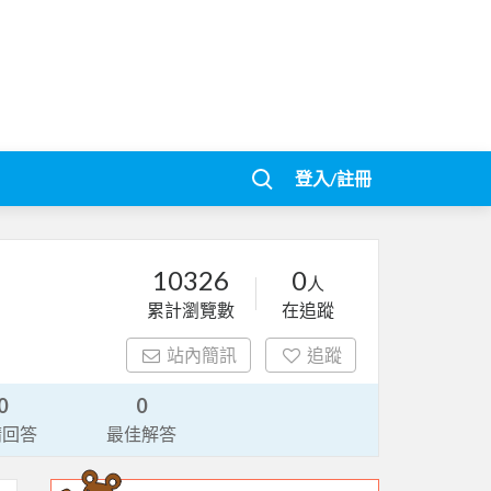
登入/註冊
10326
0
人
累計瀏覽數
在追蹤
站內簡訊
追蹤
0
0
請回答
最佳解答