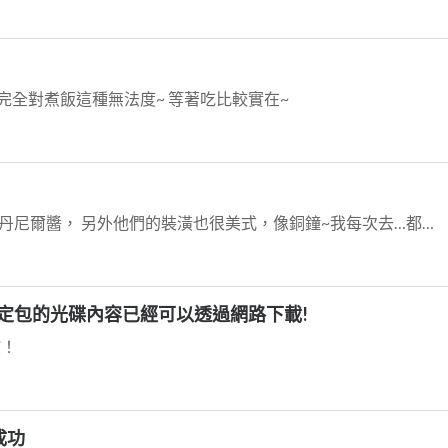
 完全對煮飯這種無法度~ 等著吃比較實在~
Fridays不錯吃，熱愛他們家的傑克丹尼爾醬， 另外他們的裝潢也很美式，像銅鐘~我每次去…都很想玩一下… 不過…當然…只是想…還沒真的動手過！
一次搞定包的光碟內容已經可以透過網路下載!
慣！
成功