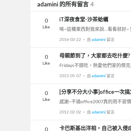
adamini 的所有留言
4
iT深夜食堂-沙茶蛤蠣
0
Like
唉~這種東西對我來說…看看就好~
2016-03-22
‧ 由
adamini
留言
母親節到了，大家都去吃什麼?
0
Like
2013-05-07
‧ 由
adamini
留言
[分享不分大小事]office
0
Like
感謝~不過office2007真的用不習
2012-02-02
‧ 由
adamini
留言
卡巴斯基出洋相，自己被入侵
0