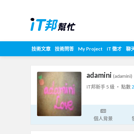
技術文章
技術問答
My Project
iT 徵才
聊
adamini
(adamini)
iT邦新手 5 級 ‧ 點數
個人背景