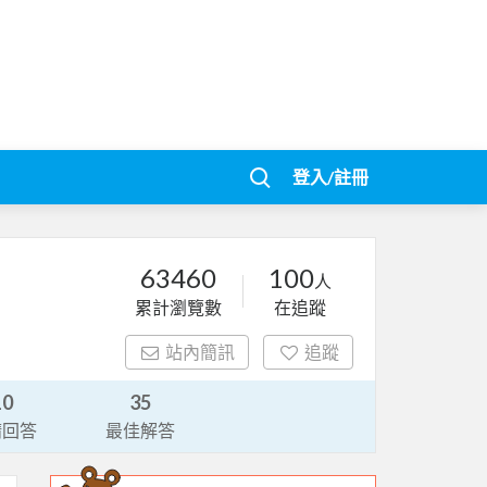
登入/註冊
63460
100
人
累計瀏覽數
在追蹤
站內簡訊
追蹤
10
35
請回答
最佳解答