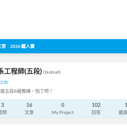
天室
2026 鐵人賽
系工程師(五段)
(tkdmaf)
4235
道五段B級教練，怕了吧！
3
16
0
102
發問
文章
My Project
回答
邀