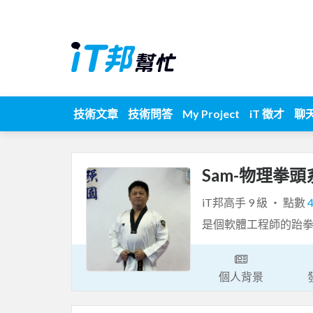
技術文章
技術問答
My Project
iT 徵才
聊
Sam-物理拳頭
iT邦高手 9 級 ‧ 點數
是個軟體工程師的跆拳
個人背景