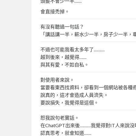
頭髮不會少一半……
會直接禿掉。
有沒有聽過一句話？
「講話講一半，薪水少一半，房子少一半，
不過也可能我看太多年了………
越到後來，越覺得……
與其有愛，不如自私。
對使用者來說。
當要看東西找資料，卻看到一個網站被各種
說真的，這才會造成人員流失。
要說損失，我覺得是這個。
恕我說句老實話。
在ChatGPT出來後………我覺得對IT人來說
認真思考，就會知道……