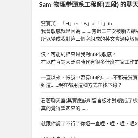
Sam-物理拳頭系工程師(五段) 的聊
賀寶芙 = 「H」er「B」al「L」ife.....
我會敏感就是因為………有過二三次被騙去結
所以變成我對這三個字組成的英文會過度敏感
沒。可能純粹只是我對hbl很敏感。
在以前直銷大泛濫時代有很多什麼在家工作的，
一直以來，帳號中帶有hbl的………不都是賀
難道……現在都用這種方式在找下線？
看著聊天室(其實應該叫留言板才對)變成了檢
真的覺得蠻悲哀的……
就跟你說了不行了你還一直喔．喔．喔．喔X