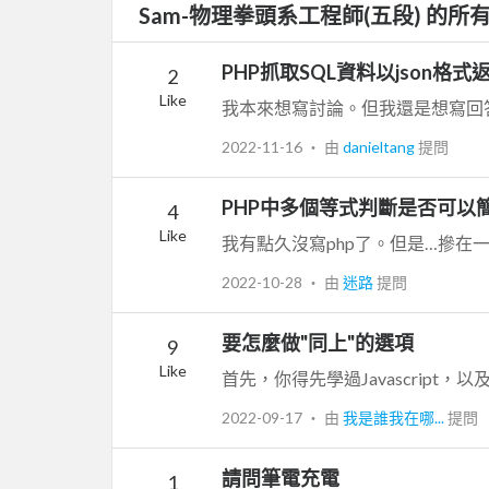
Sam-物理拳頭系工程師(五段) 的所
PHP抓取SQL資料以json格式
2
Like
2022-11-16
‧ 由
danieltang
提問
PHP中多個等式判斷是否可以
4
Like
2022-10-28
‧ 由
迷路
提問
要怎麼做"同上"的選項
9
Like
2022-09-17
‧ 由
我是誰我在哪...
提問
請問筆電充電
1