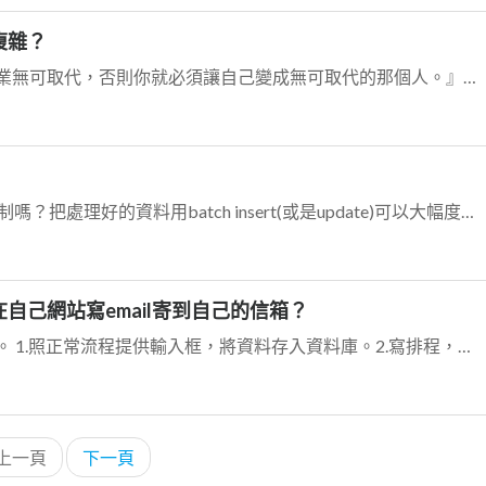
複雜？
我只有簡單的心得：『除非你的專業無可取代，否則你就必須讓自己變成無可取代的那個人。』你已經經歷了這麼多年，如果還沒辦法得到這樣的結論的話……… 麻煩你再去繼續多...
我印象中，不是有batch insert的機制嗎？把處理好的資料用batch insert(或是update)可以大幅度縮減時間吧。 我只知道有個概念是這樣的：...
自己網站寫email寄到自己的信箱？
我提供個想法，不過我沒這樣搞過。 1.照正常流程提供輸入框，將資料存入資料庫。2.寫排程，定時掃資料庫，掃到就將資料庫內容發mail出來，然後將資料庫註記成已發...
上一頁
下一頁