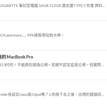
不囉唆幫你找到推薦你快點去買。GIGABYTE 筆記型電腦 16GB 512GB 還支援TYPE C充電 資料備份備份就把舊的報廢吧。
4.PDO5.and more...... 999.請善用咕狗大神。
acBook Pro
我自己的MacBook Pro是M1第一款13吋的。不過買的是偽公規 = 官網不認定這是公規，但實際上卻不用客製化也買得到現貨。(我的偽公規是16GB Ram、...
1.你的Storyboard中的UIViewController有設定class是IOput嗎？2.你按下去之後，出現的錯誤訊息是什麼？3.給個建議：自己用co...