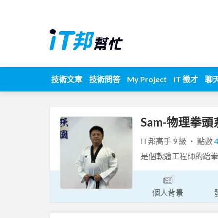
技術文章
技術問答
My Project
iT 徵才
聊
Sam-物理拳頭
iT邦高手 9 級 ‧ 點數
是個軟體工程師的跆拳
個人背景