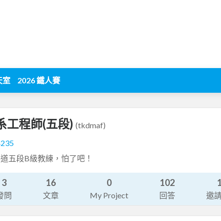
天室
2026 鐵人賽
系工程師(五段)
(tkdmaf)
4235
道五段B級教練，怕了吧！
3
16
0
102
發問
文章
My Project
回答
邀