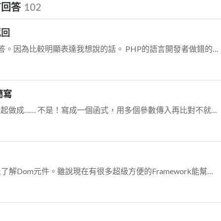
有回答
102
返回
我本來想寫討論。但我還是想寫回答。因為比較明顯表達我想說的話。 PHP的語言開發者做錯的一件事……就是把Array和Hash Table混在一起用。 [&quo...
簡寫
我有點久沒寫php了。但是…摻在一起做成…… 不是！寫成一個函式，用多個參數傳入再比對不就好了？概念： function countEqual(...$args...
首先，你得先學過Javascript，以及了解Dom元件。雖說現在有很多超級方便的Framework能幫你簡單處理這件事。但我這就先用最基本的JS做個範例給你參...