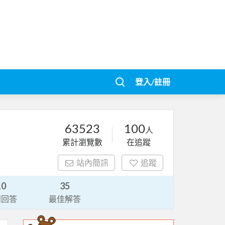
登入/註冊
63523
100
人
累計瀏覽數
在追蹤
站內簡訊
追蹤
10
35
請回答
最佳解答