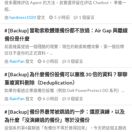
很多團隊評估 Agent 的方法，其實還停留在評估 Chatbot。 準備一
組...
由
hardness1020
發文
5 小時前
1
個留言
# [Backup] 當勒索軟體連備份都不放過：Air Gap 與離線
備份是什麼
前面幾篇提過一個殘酷的現實：現在的勒索軟體攻擊，第一個目標
往往不是你的正式資料，...
由
RainPan
發文
6 小時前
0
個留言
# [Backup] 為什麼備份設備可以塞進 30 倍的資料？聊聊
重複資料刪除（Deduplication）
如果你看過企業級備份設備（例如 Dell PowerProtect DD 系列）...
由
RainPan
發文
6 小時前
0
個留言
# [Backup] 備份界最常被跳過的一步：還原演練，以及
為什麼「沒演練過的備份」等於沒備份
這個系列第4篇聊過「有備份不等於救得回來」，今天把這個主題收