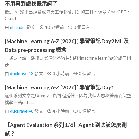
不用再到處找提示詞了
最近 AI 幾乎已經變成每天工作都會用到的工具。像是 ChatGPT、
Claud...
由
nlstudio
發文
10 分鐘前
0
個留言
[Machine Learning A-Z [2026] ] 學習筆記 Day2 ML 及
Data pre-processing 概念
一邊要上課一邊還要寫這個不容易! 整個machine learning分成三個
步...
由
duckravel48
發文
3 小時前
0
個留言
[Machine Learning A-Z [2026] ] 學習筆記 Day1
這個系列文章是Udemy上的課程延伸，因為我個人想趁著育嬰假空
檔學一點data...
由
duckravel48
發文
4 小時前
0
個留言
【Agent Evaluation 系列 1/6】Agent 到底該怎麼測
試？