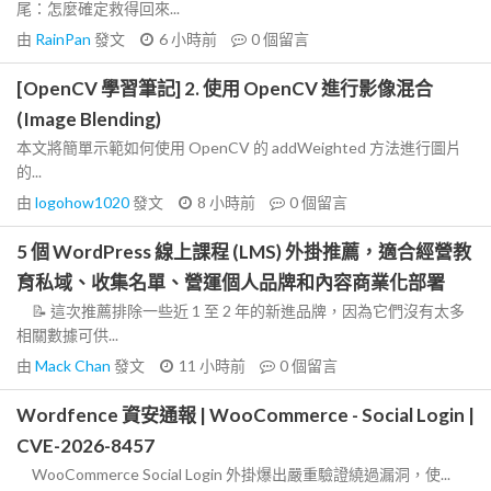
尾：怎麼確定救得回來...
由
RainPan
發文
6 小時前
0
個留言
[OpenCV 學習筆記] 2. 使用 OpenCV 進行影像混合
(Image Blending)
本文將簡單示範如何使用 OpenCV 的 addWeighted 方法進行圖片
的...
由
logohow1020
發文
8 小時前
0
個留言
5 個 WordPress 線上課程 (LMS) 外掛推薦，適合經營教
育私域、收集名單、營運個人品牌和內容商業化部署
📝 這次推薦排除一些近 1 至 2 年的新進品牌，因為它們沒有太多
相關數據可供...
由
Mack Chan
發文
11 小時前
0
個留言
Wordfence 資安通報 | WooCommerce - Social Login |
CVE-2026-8457
WooCommerce Social Login 外掛爆出嚴重驗證繞過漏洞，使...