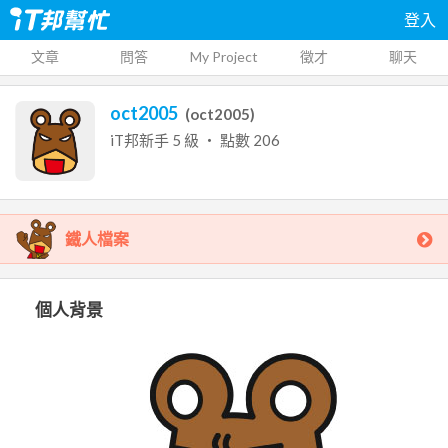
登入
文章
問答
My Project
徵才
聊天
oct2005
(
oct2005
)
iT邦新手
5
級 ‧ 點數
206
鐵人檔案
個人背景