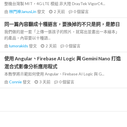
整機台灣製 MIT，4G LTE 模組 非大陸 DrayTek VigorC4...
由
林門神JanusLin
發文
2 天前
0
個留言
同一篇內容翻成十種語言，要換掉的不只是詞，是節日
我們做的是一套「上傳一張孩子的照片，就寫出並畫出一本繪本」
的產品，內容要以十種語...
由
lumorakids
發文
2 天前
0
個留言
使用 Angular、Firebase AI Logic 與 Gemini Nano 打造
混合式影像分析應用程式
本教學將示範如何使用 Angular、Firebase AI Logic 與 G...
由
Connie
發文
3 天前
0
個留言