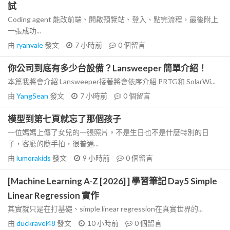
試
Coding agent 能改前端、開啟預覽站、登入、點完流程，最後附上
一張成功...
由
ryanvale
發文
7 小時前
0
個留言
你公司到底有多少台設備？Lansweeper 簡單介紹！
本篇我將會介紹 Lansweeper接著將會依序介紹 PRTG和 SolarWi...
由
YangSean
發文
7 小時前
0
個留言
模型到第七頁就忘了那個孩子
一位媽媽上傳了女兒的一張照片。不是生日也不是什麼特別的日
子，客廳的隨手拍，很普通...
由
lumorakids
發文
9 小時前
0
個留言
[Machine Learning A-Z [2026] ] 學習筆記 Day5 Simple
Linear Regression 實作
其實就只是在打基礎、simple linear regression在真實世界的...
由
duckravel48
發文
10 小時前
0
個留言