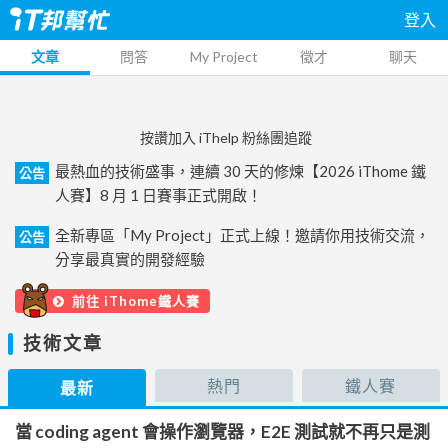
登入
文章
問答
My Project
徵才
聊天
按讚加入 iThelp 粉絲團追蹤
最熱血的技術盛事，連續 30 天的修煉【2026 iThome 鐵
公告
人賽】8 月 1 日賽事正式開啟！
全新專區「My Project」正式上線！邀請你用技術交流，
公告
分享最真實的開發經驗
前往 iThome鐵人賽
技術文章
熱門
鐵人賽
最新
當 coding agent 會操作瀏覽器，E2E 測試就不再只是測